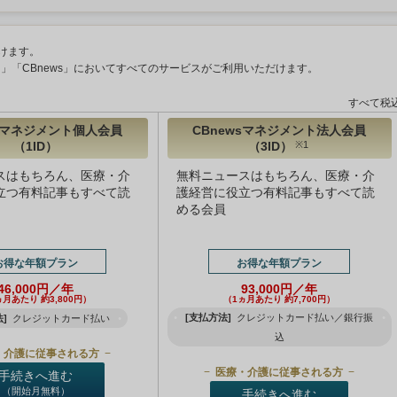
けます。
ント」「CBnews」においてすべてのサービスがご利用いただけます。
すべて税
wsマネジメント個人会員
CBnewsマネジメント法人会員
（1ID）
（3ID）
※1
スはもちろん、医療・介
無料ニュースはもちろん、医療・介
立つ有料記事もすべて読
護経営に役立つ有料記事もすべて読
める会員
お得な年額プラン
お得な年額プラン
46,000円／年
93,000円／年
ヵ月あたり 約3,800円）
（1ヵ月あたり 約7,700円）
[支払方法]
クレジットカード払い／銀行振
]
クレジットカード払い
込
・介護に従事される方
医療・介護に従事される方
手続きへ進む
（開始月無料）
手続きへ進む