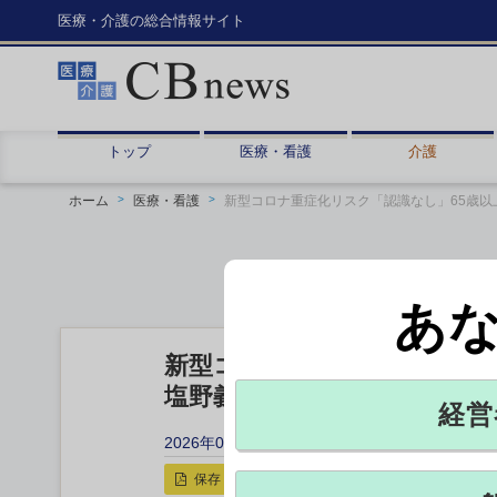
医療・介護の総合情報サイト
トップ
医療・看護
介護
ホーム
医療・看護
新型コロナ重症化リスク「認識なし」65歳以
あ
新型コロナ重症化リスク「認
塩野義製薬調べ
経営
2026年01月19日 12:05
保存
印刷用