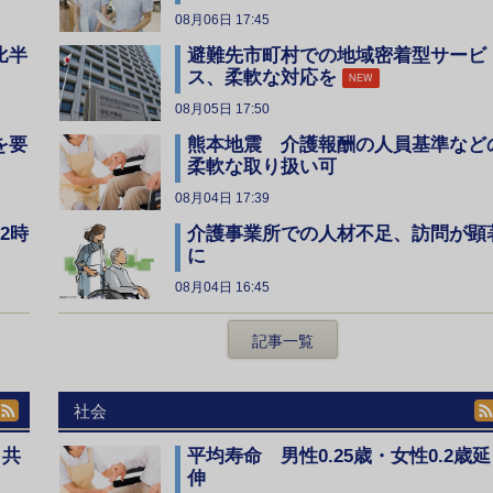
08月06日 17:45
比半
避難先市町村での地域密着型サービ
ス、柔軟な対応を
NEW
08月05日 17:50
を要
熊本地震 介護報酬の人員基準など
柔軟な取り扱い可
08月04日 17:39
2時
介護事業所での人材不足、訪問が顕
に
08月04日 16:45
記事一覧
社会
、共
平均寿命 男性0.25歳・女性0.2歳延
伸