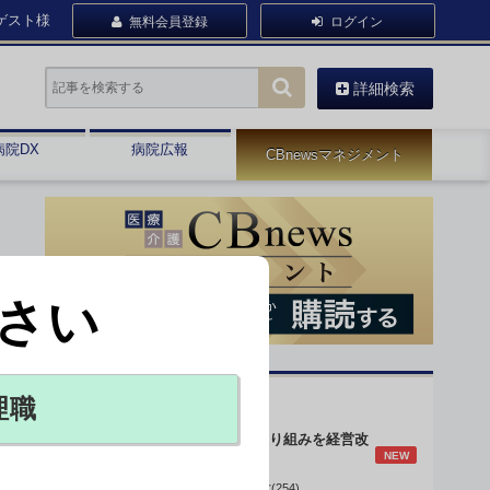
ゲスト様
無料会員登録
ログイン
詳細検索
病院DX
病院広報
CBnewsマネジメント
さい
オピニオン・人気連載
理職
身体的拘束最小化の取り組みを経営改
NEW
善に
データで読み解く病院経営(254)