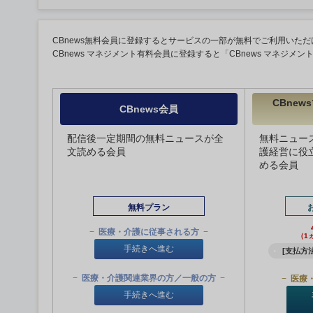
CBnews無料会員に登録するとサービスの一部が無料でご利用いただ
CBnews マネジメント有料会員に登録すると「CBnews マネジメ
CBne
CBnews会員
配信後一定期間の無料ニュースが全
無料ニュー
文読める会員
護経営に役
める会員
無料プラン
医療・介護に従事される方
（1
手続きへ進む
[支払方法
医療・介護関連業界の方／一般の方
医療
手続きへ進む