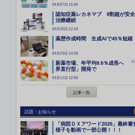
04月07日 15:40
認知症薬レカネマブ 9割超が安
治療継続
03月25日 12:10
薬歴作成時間 生成AIで45％短縮
03月23日 14:30
新薬市場、年平均9.6％成長へ 「
界直行型」開発で
03月11日 12:00
記事一覧
話題・お知らせ
「病院ＤＸアワード2026」最終審
様子を動画で一部公開！！！