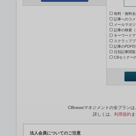
有料・無料全
記事へのコメ
メールマガジ
記事の検索（
キーワードア
スクラップブ
記事のPDF
日別記事閲覧
CBセミナー
CBnewsマネジメントの全プラ
詳しくは、
利用規約
ま
法人会員についてのご注意