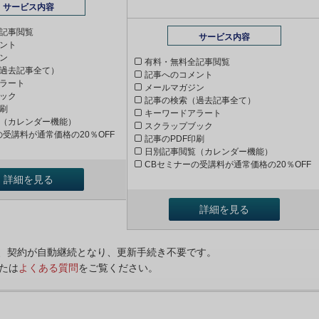
サービス内容
記事閲覧
サービス内容
ント
ン
有料・無料全記事閲覧
過去記事全て）
記事へのコメント
ラート
メールマガジン
ック
記事の検索（過去記事全て）
印刷
キーワードアラート
（カレンダー機能）
スクラップブック
の受講料が通常価格の20％OFF
記事のPDF印刷
日別記事閲覧（カレンダー機能）
CBセミナーの受講料が通常価格の20％OFF
詳細を見る
詳細を見る
ンは、契約が自動継続となり、更新手続き不要です。
たは
よくある質問
をご覧ください。