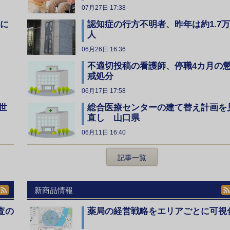
07月27日 17:38
全に
認知症の行方不明者、昨年は約1.7万
人
06月26日 16:36
不適切投稿の看護師、停職4カ月の
戒処分
06月17日 17:58
総合医療センターの建て替え計画を
世
直し 山口県
06月11日 16:40
記事一覧
新商品情報
査の
薬局の経営戦略をエリアごとに可視