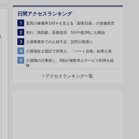
日間アクセスランキング
1
驚異の稼働率100％を支える「顧客目線」の老健経営
2
初の「病院船」医療提供 5日午後2時にも開始
込
3
介護事業所での人材不足、訪問が顕著に
4
介護福祉士国試で初導入、「パート合格」結果公表
5
介護職の仕事探し、6割が複数求人サービス利用を経
験
アクセスランキング一覧