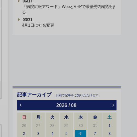
06/17
「病院広報アワード」WebとVHPで最優秀2病院決ま
る
03/31
4月1日に社名変更
記事アーカイブ
日別で記事をご覧いただけます。
‹
›
2026 / 08
日
月
火
水
木
金
土
26
27
28
29
30
31
1
2
3
4
5
6
7
8