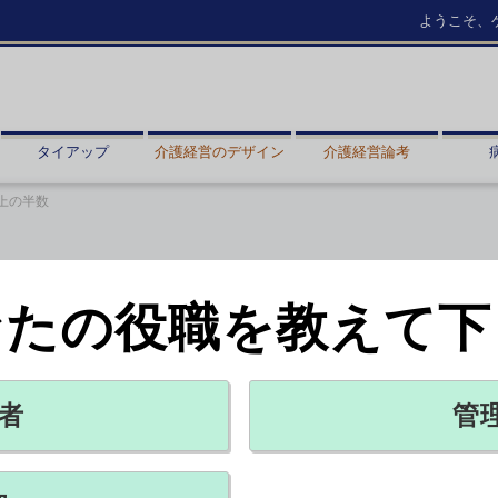
ようこそ、
タイアップ
介護経営のデザイン
介護経営論考
上の半数
なたの役職を教えて下
識なし」65歳以上の半数
者
管
X ポスト
リンクをコピー