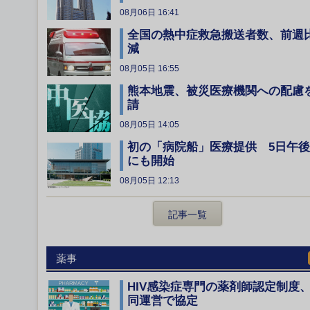
08月06日 16:41
全国の熱中症救急搬送者数、前週
減
08月05日 16:55
熊本地震、被災医療機関への配慮
請
08月05日 14:05
初の「病院船」医療提供 5日午後
にも開始
08月05日 12:13
記事一覧
薬事
HIV感染症専門の薬剤師認定制度
同運営で協定