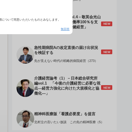
介護経営のデザインVol.4－敬英会光山
用について同意いただいたものとみなします。
誠理事長 「驚異の稼働率100％を支
NEW
える『顧客目線』の老健経営」
無回答
急性期病院Aの改定直後の届け出状況
NEW
を検証する
先が見えない時代の戦略的病院経営（273）
介護経営論考（1）－日本総合研究所
編vol.1 「今後の介護経営に必要な視
NEW
点―経営力強化に向けた大規模化と協
働化―」
精神科医療版「看護必要度」を提言
北村立の言いたい放談 この先の精神医療（5）