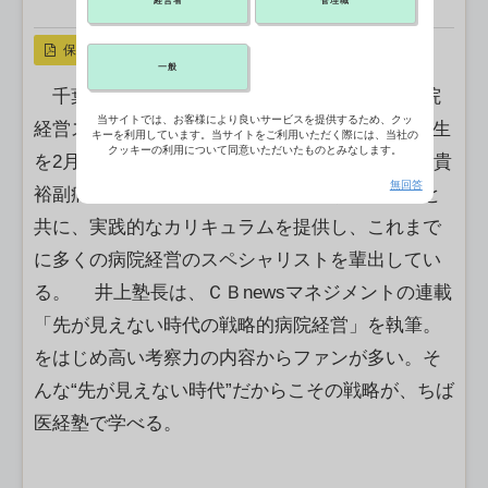
経営者
管理職
X ポスト
リンクをコピー
保存
一般
千葉大学医学部附属病院の「ちば医経塾－病院
当サイトでは、お客様により良いサービスを提供するため、クッ
経営スペシャリスト養成プログラム－」が第9期生
キーを利用しています。当サイトをご利用いただく際には、当社の
クッキーの利用について同意いただいたものとみなします。
を2月27日まで募集している。塾長は同院の井上貴
無回答
裕副病院⻑。医療界の第⼀線で活躍する講師陣と
共に、実践的なカリキュラムを提供し、これまで
に多くの病院経営のスペシャリストを輩出してい
る。 井上塾長は、ＣＢnewsマネジメントの連載
「先が見えない時代の戦略的病院経営」を執筆。
をはじめ高い考察力の内容からファンが多い。そ
んな“先が見えない時代”だからこその戦略が、ちば
医経塾で学べる。