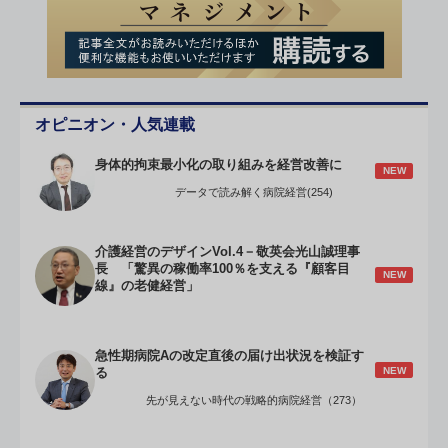
オピニオン・人気連載
身体的拘束最小化の取り組みを経営改善に
NEW
データで読み解く病院経営(254)
介護経営のデザインVol.4－敬英会光山誠理事
長 「驚異の稼働率100％を支える『顧客目
NEW
線』の老健経営」
急性期病院Aの改定直後の届け出状況を検証す
NEW
る
先が見えない時代の戦略的病院経営（273）