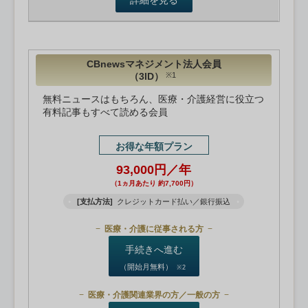
詳細を見る
CBnewsマネジメント法人会員
（3ID）
※1
無料ニュースはもちろん、医療・介護経営に役立つ
有料記事もすべて読める会員
お得な年額プラン
93,000円／年
（1ヵ月あたり 約7,700円）
[支払方法]
クレジットカード払い／銀行振込
医療・介護に従事される方
手続きへ進む
（開始月無料）
※2
医療・介護関連業界の方／一般の方