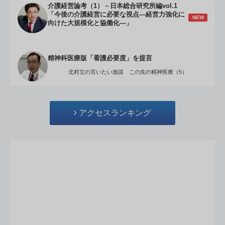
介護経営論考（1）－日本総合研究所編vol.1
「今後の介護経営に必要な視点―経営力強化に
NEW
向けた大規模化と協働化―」
精神科医療版「看護必要度」を提言
北村立の言いたい放談 この先の精神医療（5）
アクセスランキング