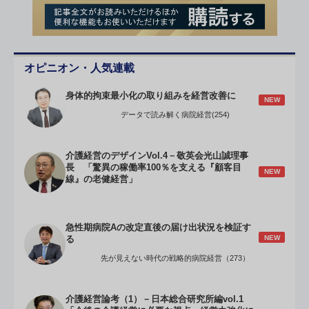
オピニオン・人気連載
身体的拘束最小化の取り組みを経営改善に
NEW
データで読み解く病院経営(254)
介護経営のデザインVol.4－敬英会光山誠理事
長 「驚異の稼働率100％を支える『顧客目
NEW
線』の老健経営」
急性期病院Aの改定直後の届け出状況を検証す
NEW
る
先が見えない時代の戦略的病院経営（273）
介護経営論考（1）－日本総合研究所編vol.1