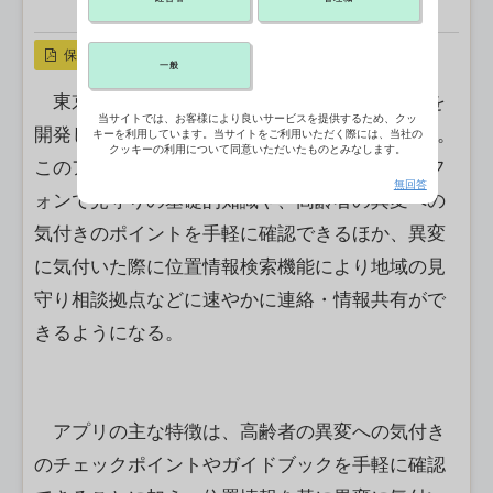
X ポスト
リンクをコピー
保存
一般
東京都は、高齢者の見守り活動の支援アプリを
当サイトでは、お客様により良いサービスを提供するため、クッ
開発し、3月に本稼働する予定だと明らかにした。
キーを利用しています。当サイトをご利用いただく際には、当社の
クッキーの利用について同意いただいたものとみなします。
このアプリでは、見守りサポーターがスマートフ
無回答
ォンで見守りの基礎的知識や、高齢者の異変への
気付きのポイントを手軽に確認できるほか、異変
に気付いた際に位置情報検索機能により地域の見
守り相談拠点などに速やかに連絡・情報共有がで
きるようになる。
アプリの主な特徴は、高齢者の異変への気付き
のチェックポイントやガイドブックを手軽に確認