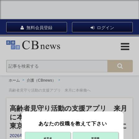
無料会員登録
ログイン
ホーム
介護（CBnews）
高齢者見守り活動の支援アプリ 来月に本稼働へ
高齢者見守り活動の支援アプリ 来月
に本稼働へ
あなたの役職を教えて下さい
東京都 異変時の情報共有など可能に
2026年02月16日 11:40
経営者
管理職