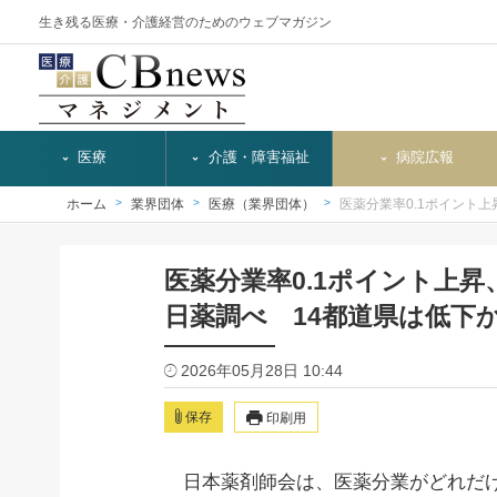
生き残る医療・介護経営のためのウェブマガジン
医療
介護・障害福祉
病院広報
ホーム
業界団体
医療（業界団体）
医薬分業率0.1ポイント上昇
医薬分業率0.1ポイント上昇、
日薬調べ 14都道県は低下
2026年05月28日 10:44
保存
印刷用
日本薬剤師会は、医薬分業がどれだけ進