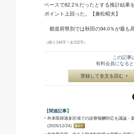
ベースで82.2％だったとする推計結果を
ポイント上回った。【兼松昭夫】
都道府県別では秋田の94.0％が最も
（残り194字 / 全332字）
この記事
有料会員になると
登録して全文を読む
【関連記事】
外来医師過多区域での診療報酬対応を議論 -
(2025/12/24)
経営