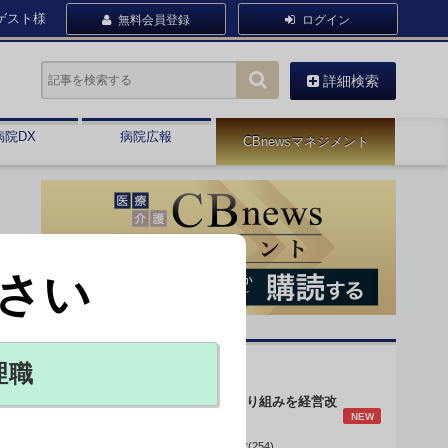
ゲスト様
無料会員登録
ログイン
詳細検索
病院DX
病院広報
CBnewsマネジメント
さい
オピニオン・人気連載
理職
身体的拘束最小化の取り組みを経営改
NEW
善に
データで読み解く病院経営(254)