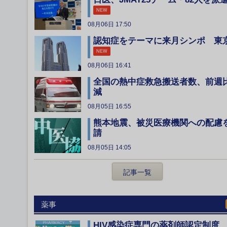
NEW
08月06日 17:50
認知症をテーマに来月シンポ 東
NEW
08月06日 16:41
全国の熱中症救急搬送者数、前週
減
08月05日 16:55
熊本地震、被災医療機関への配慮
請
08月05日 14:05
記事一覧
薬事
HIV感染症専門の薬剤師認定制度