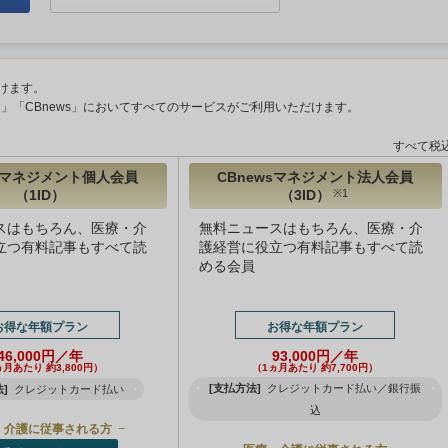
けます。
ント」「CBnews」においてすべてのサービスがご利用いただけます。
すべて税
wsマネジメント個人会員
CBnewsマネジメント法人会員
（1ID）
（3ID）
※1
スはもちろん、医療・介
無料ニュースはもちろん、医療・介
立つ有料記事もすべて読
護経営に役立つ有料記事もすべて読
める会員
お得な年額プラン
お得な年額プラン
46,000円／年
93,000円／年
ヵ月あたり 約3,800円）
（1ヵ月あたり 約7,700円）
[支払方法]
クレジットカード払い／銀行振
]
クレジットカード払い
込
・介護に従事される方