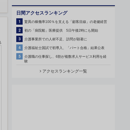
日間アクセスランキング
1
驚異の稼働率100％を支える「顧客目線」の老健経営
2
初の「病院船」医療提供 5日午後2時にも開始
3
介護事業所での人材不足、訪問が顕著に
込
4
介護福祉士国試で初導入、「パート合格」結果公表
5
介護職の仕事探し、6割が複数求人サービス利用を経
験
アクセスランキング一覧