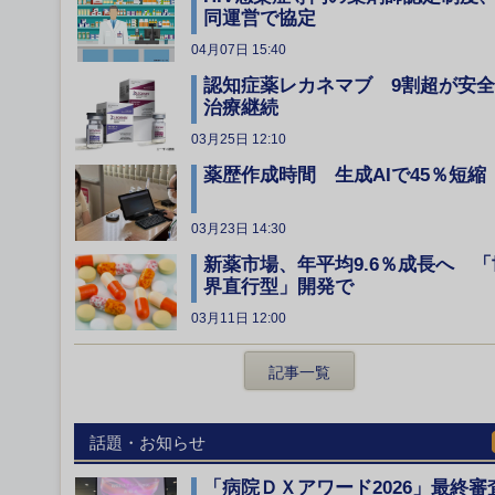
同運営で協定
04月07日 15:40
認知症薬レカネマブ 9割超が安
治療継続
03月25日 12:10
薬歴作成時間 生成AIで45％短縮
03月23日 14:30
新薬市場、年平均9.6％成長へ 「
界直行型」開発で
03月11日 12:00
記事一覧
話題・お知らせ
「病院ＤＸアワード2026」最終審