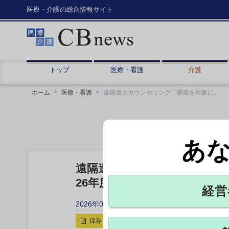
医療・介護の総合情報サイト
トップ
医療・看護
介護
ホーム
医療・看護
遠隔遺伝カウンセリング「腫瘍を対象に」
あ
遠隔遺伝カウンセリング「腫
26年度改定でも難病に限定
経営
2026年06月01日 14:13
保存
印刷用