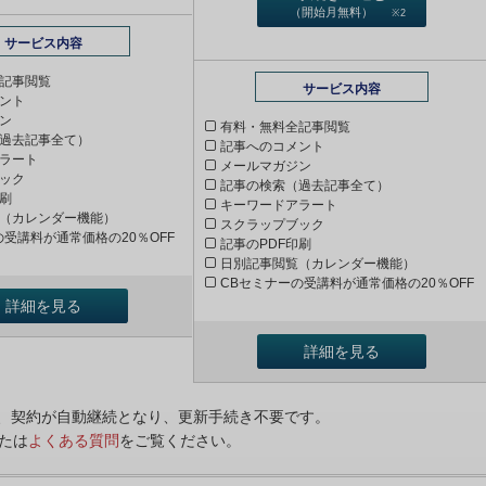
（開始月無料）
※2
サービス内容
記事閲覧
サービス内容
ント
ン
有料・無料全記事閲覧
過去記事全て）
記事へのコメント
ラート
メールマガジン
ック
記事の検索（過去記事全て）
印刷
キーワードアラート
（カレンダー機能）
スクラップブック
の受講料が通常価格の20％OFF
記事のPDF印刷
日別記事閲覧（カレンダー機能）
CBセミナーの受講料が通常価格の20％OFF
詳細を見る
詳細を見る
ンは、契約が自動継続となり、更新手続き不要です。
たは
よくある質問
をご覧ください。