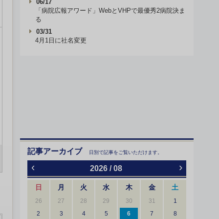
06/17
「病院広報アワード」WebとVHPで最優秀2病院決ま
る
03/31
4月1日に社名変更
記事アーカイブ
日別で記事をご覧いただけます。
‹
›
2026 / 08
日
月
火
水
木
金
土
26
27
28
29
30
31
1
2
3
4
5
6
7
8