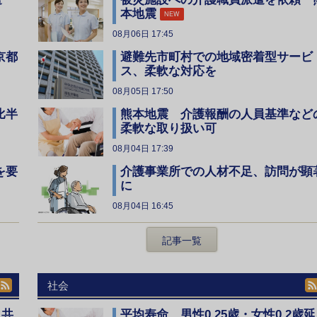
本地震
NEW
08月06日 17:45
京都
避難先市町村での地域密着型サービ
ス、柔軟な対応を
08月05日 17:50
比半
熊本地震 介護報酬の人員基準など
柔軟な取り扱い可
08月04日 17:39
を要
介護事業所での人材不足、訪問が顕
に
08月04日 16:45
記事一覧
社会
、共
平均寿命 男性0.25歳・女性0.2歳延