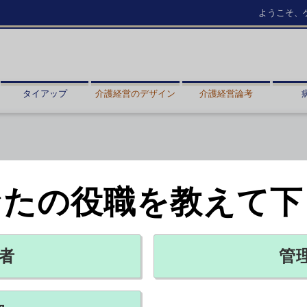
ようこそ、
タイアップ
介護経営のデザイン
介護経営論考
なたの役職を教えて下
瘍を対象に」
者
管
X ポスト
リンクをコピー