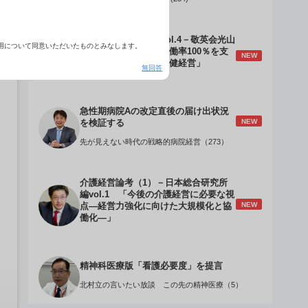
介護経営のデザインVol.4－敬英会光山
用について同意いただいたものとみなします。
誠理事長 「驚異の稼働率100％を支
NEW
える『顧客目線』の老健経営」
無回答
急性期病院Aの改定直後の届け出状況
NEW
を検証する
先が見えない時代の戦略的病院経営（273）
介護経営論考（1）－日本総合研究所
編vol.1 「今後の介護経営に必要な視
NEW
点―経営力強化に向けた大規模化と協
働化―」
精神科医療版「看護必要度」を提言
北村立の言いたい放談 この先の精神医療（5）