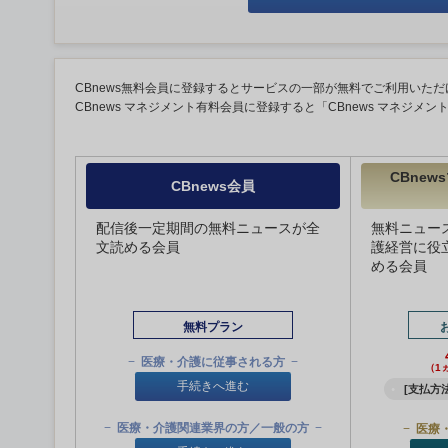
CBnews無料会員に登録するとサービスの一部が無料でご利用いただ
CBnews マネジメント有料会員に登録すると「CBnews マネジメ
CBne
CBnews会員
配信後一定期間の無料ニュースが全
無料ニュー
文読める会員
護経営に役
める会員
無料プラン
医療・介護に従事される方
（1
手続きへ進む
[支払方法
医療・介護関連業界の方／一般の方
医療