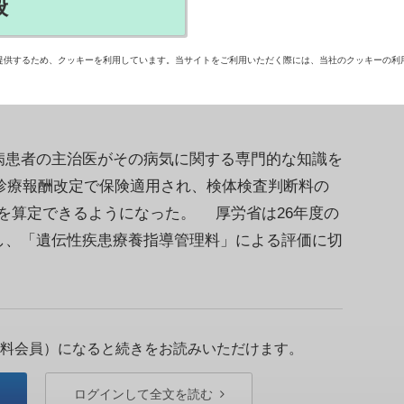
般
の見直しに向けた厚生労働省のワーキンググルー
ている遠隔連携遺伝カウンセリングの対象をがんな
提供するため、クッキーを利用しています。当サイトをご利用いただく際には、当社のクッキーの利
見が上がっている。【兼松昭夫】
患者の主治医がその病気に関する専門的な知識を
の診療報酬改定で保険適用され、検体検査判断料の
点を算定できるようになった。 厚労省は26年度の
し、「遺伝性疾患療養指導管理料」による評価に切
料会員）になると続きをお読みいただけます。
ログインして全文を読む