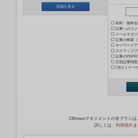
詳細を見る
有料・無料全
記事へのコメ
メールマガジ
記事の検索（
キーワードア
スクラップブ
記事のPDF
日別記事閲覧
CBセミナー
CBnewsマネジメントの全プラ
詳しくは、
利用規約
ま