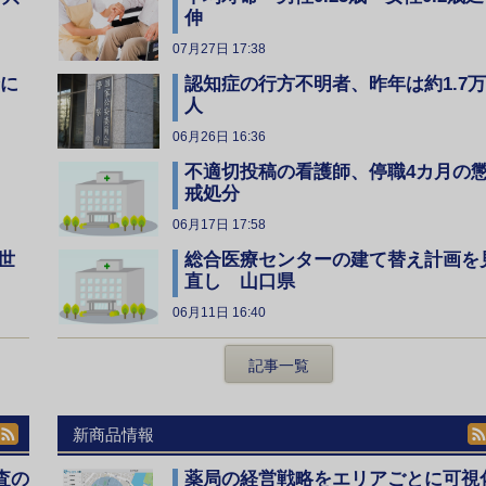
伸
07月27日 17:38
全に
認知症の行方不明者、昨年は約1.7万
人
06月26日 16:36
不適切投稿の看護師、停職4カ月の
戒処分
06月17日 17:58
総合医療センターの建て替え計画を
世
直し 山口県
06月11日 16:40
記事一覧
新商品情報
査の
薬局の経営戦略をエリアごとに可視