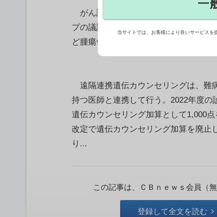
一
がん診療連携拠点病院などの整備指針
プの議論では、現在は難病に限定され
当サイトでは、お客様により良いサービスを
ど腫瘍領域に拡大することを求める意
遠隔連携遺伝カウンセリングは、難病
持つ医師と連携して行う。2022年度
遺伝カウンセリング加算として1,000
改定で遺伝カウンセリング加算を廃止
り...
この記事は、ＣＢｎｅｗｓ会員（無
登録して全文を読む