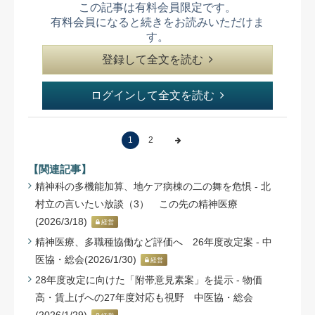
この記事は有料会員限定です。
有料会員になると続きをお読みいただけま
す。
登録して全文を読む
ログインして全文を読む
1
2
【関連記事】
精神科の多機能加算、地ケア病棟の二の舞を危惧 - 北
村立の言いたい放談（3） この先の精神医療
(2026/3/18)
経営
精神医療、多職種協働など評価へ 26年度改定案 - 中
医協・総会(2026/1/30)
経営
28年度改定に向けた「附帯意見素案」を提示 - 物価
高・賃上げへの27年度対応も視野 中医協・総会