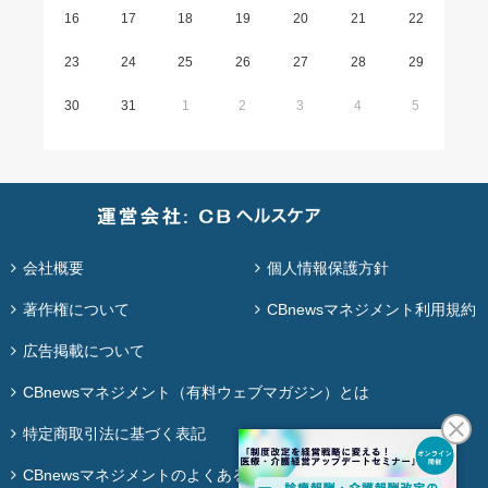
16
17
18
19
20
21
22
23
24
25
26
27
28
29
30
31
1
2
3
4
5
会社概要
個人情報保護方針
著作権について
CBnewsマネジメント利用規約
広告掲載について
CBnewsマネジメント（有料ウェブマガジン）とは
特定商取引法に基づく表記
CBnewsマネジメントのよくある質問