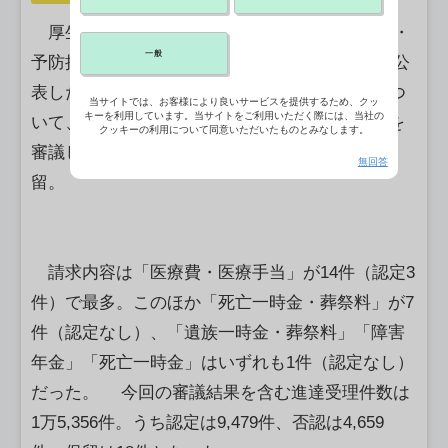
厚生労働省は、疾病・障害認定審査会 感染症・
一般
予防接種審査分科会(5月25日開催)の審議結果を公
表した。新型コロナワクチンを接種した24件につ
当サイトでは、お客様により良いサービスを提供するため、クッ
キーを利用しています。当サイトをご利用いただく際には、当社の
いて、予防接種と疾病・障害などとの因果関係を
クッキーの利用について同意いただいたものとみなします。
審議し、3件を認定、19件を否認した。2件は保
無回答
留。
請求内容は「医療費・医療手当」が14件（認定3
件）で最多。このほか「死亡一時金・葬祭料」が7
件（認定なし）、「遺族一時金・葬祭料」「障害
年金」「死亡一時金」はいずれも1件（認定なし）
だった。 今回の審議結果を含む進達受理件数は
1万5,356件。うち認定は9,479件、否認は4,659