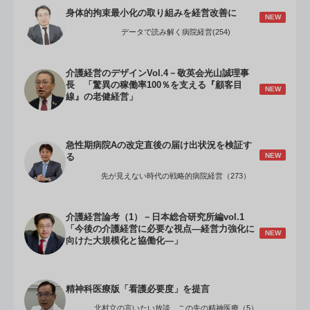
身体的拘束最小化の取り組みを経営改善に
NEW
データで読み解く病院経営(254)
介護経営のデザインVol.4－敬英会光山誠理事
長 「驚異の稼働率100％を支える『顧客目
NEW
線』の老健経営」
急性期病院Aの改定直後の届け出状況を検証す
NEW
る
先が見えない時代の戦略的病院経営（273）
介護経営論考（1）－日本総合研究所編vol.1
「今後の介護経営に必要な視点―経営力強化に
NEW
向けた大規模化と協働化―」
精神科医療版「看護必要度」を提言
北村立の言いたい放談 この先の精神医療（5）