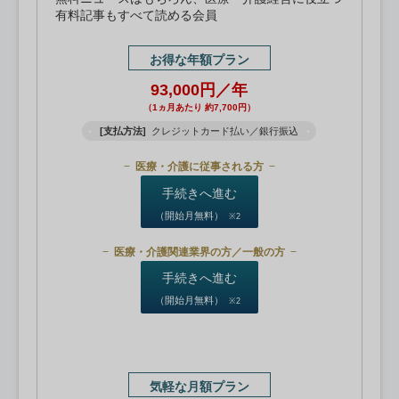
有料記事もすべて読める会員
お得な年額プラン
93,000円／年
（1ヵ月あたり 約7,700円）
[支払方法]
クレジットカード払い／銀行振込
医療・介護に従事される方
手続きへ進む
（開始月無料）
※2
医療・介護関連業界の方／一般の方
手続きへ進む
（開始月無料）
※2
気軽な月額プラン