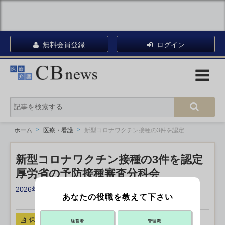
無料会員登録
ログイン
ホーム
医療・看護
新型コロナワクチン接種の3件を認定
新型コロナワクチン接種の3件を認定
厚労省の予防接種審査分科会
2026年06月03日 16:30
あなたの役職を教えて下さい
X ポスト
リンクをコピー
保存
経営者
管理職