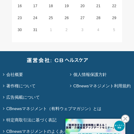
16
17
18
19
20
21
22
23
24
25
26
27
28
29
30
31
1
2
3
4
5
会社概要
個人情報保護方針
著作権について
CBnewsマネジメント利用規約
広告掲載について
CBnewsマネジメント（有料ウェブマガジン）とは
特定商取引法に基づく表記
CBnewsマネジメントのよくある質問