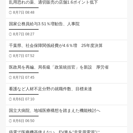
乱用恐れの薬、適切販売の店舗1.6ポイント低下
8月7日 08:48
国家公務員給与3.51％増勧告、人事院
8月7日 08:27
千葉県、社会保障関係経費が4.6％増 25年度決算
8月7日 07:52
医政局を再編、局長級「政策統括官」を新設 厚労省
8月7日 07:45
看護など人材不足分野の就職件数、目標未達
8月6日 07:10
国立大病院、地域医療構想を踏まえた機能検討へ
8月6日 06:50
停電で医療機器使えない EV車を“非常用電源”に