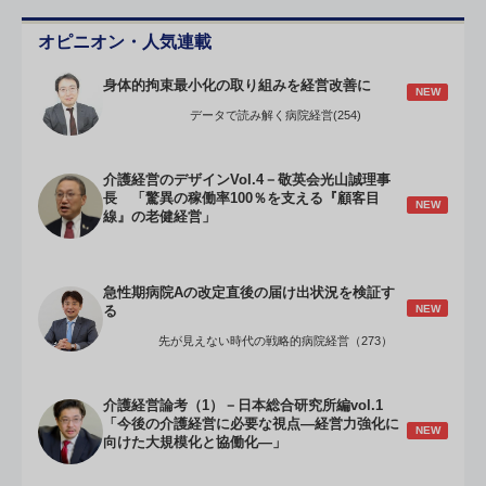
オピニオン・人気連載
身体的拘束最小化の取り組みを経営改善に
NEW
データで読み解く病院経営(254)
介護経営のデザインVol.4－敬英会光山誠理事
長 「驚異の稼働率100％を支える『顧客目
NEW
線』の老健経営」
急性期病院Aの改定直後の届け出状況を検証す
NEW
る
先が見えない時代の戦略的病院経営（273）
介護経営論考（1）－日本総合研究所編vol.1
「今後の介護経営に必要な視点―経営力強化に
NEW
向けた大規模化と協働化―」