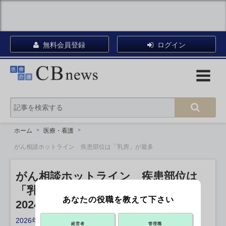
無料会員登録
ログイン
ホーム
医療・看護
がん相談ホットライン 疾患部位は「乳房」が最多
がん相談ホットライン 疾患部位は
「乳房」が最多
あなたの役職を教えて下さい
2024年度 日本対がん協会
2026年06月04日 17:47
経営者
管理職