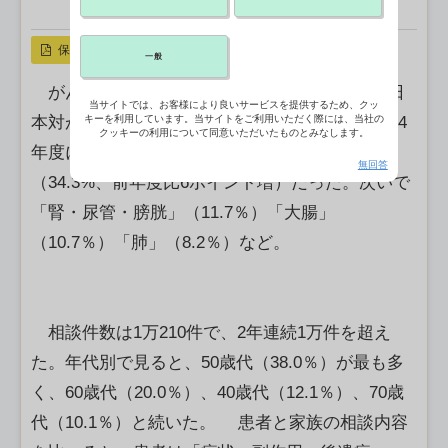
X ポスト
リンクをコピー
保存
一般
がん患者や家族から無料で相談を受け付ける日
当サイトでは、お客様により良いサービスを提供するため、クッ
本対がん協会の「がん相談ホットライン」で2024
キーを利用しています。当サイトをご利用いただく際には、当社の
クッキーの利用について同意いただいたものとみなします。
年度に相談が最も多かった疾患部位は「乳房」
無回答
（34.3%、前年度比6ポイント増）だった。次いで
「腎・尿管・膀胱」（11.7％）「大腸」
（10.7％）「肺」（8.2％）など。
相談件数は1万210件で、2年連続1万件を超え
た。年代別で見ると、50歳代（38.0％）が最も多
く、60歳代（20.0％）、40歳代（12.1％）、70歳
代（10.1％）と続いた。 患者と家族の相談内容