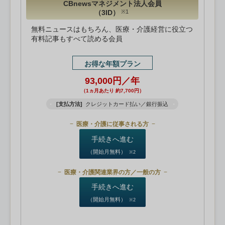
CBnewsマネジメント法人会員
（3ID）
※1
無料ニュースはもちろん、医療・介護経営に役立つ
有料記事もすべて読める会員
お得な年額プラン
93,000円／年
（1ヵ月あたり 約7,700円）
[支払方法]
クレジットカード払い／銀行振込
医療・介護に従事される方
手続きへ進む
（開始月無料）
※2
医療・介護関連業界の方／一般の方
手続きへ進む
（開始月無料）
※2