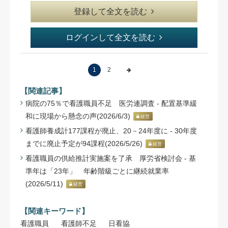
登録して全文を読む
ログインして全文を読む
1
2
【関連記事】
病院の75％で看護職員不足 医労連調査 - 配置基準緩
和に現場から懸念の声(2026/6/3)
経営
看護師養成計177課程が廃止、20－24年度に - 30年度
までに廃止予定が94課程(2026/5/26)
経営
看護職員の供給推計実施案を了承 厚労省検討会 - 基
準年は「23年」 年齢階級ごとに継続就業率
(2026/5/11)
経営
【関連キーワード】
看護職員
看護師不足
日看協