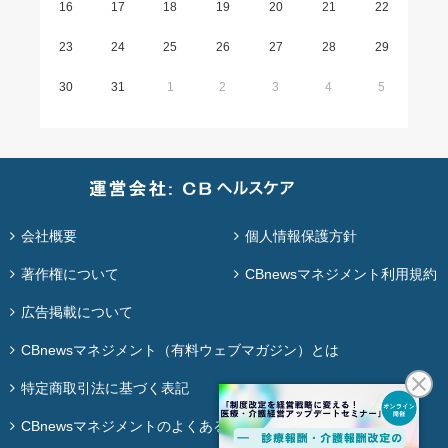
16
17
18
19
20
21
22
23
24
25
26
27
28
29
30
31
1
2
3
4
5
会社概要
個人情報保護方針
著作権について
CBnewsマネジメント利用規約
広告掲載について
CBnewsマネジメント（有料ウェブマガジン）とは
特定商取引法に基づく表記
CBnewsマネジメントのよくある質問