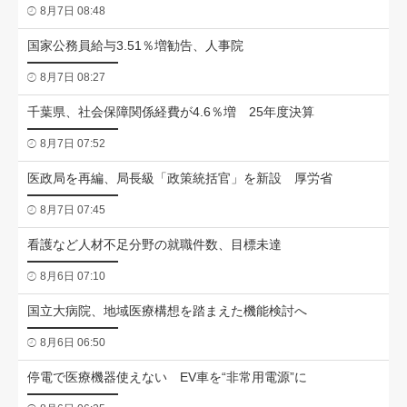
8月7日 08:48
国家公務員給与3.51％増勧告、人事院
8月7日 08:27
千葉県、社会保障関係経費が4.6％増 25年度決算
8月7日 07:52
医政局を再編、局長級「政策統括官」を新設 厚労省
8月7日 07:45
看護など人材不足分野の就職件数、目標未達
8月6日 07:10
国立大病院、地域医療構想を踏まえた機能検討へ
8月6日 06:50
停電で医療機器使えない EV車を“非常用電源”に