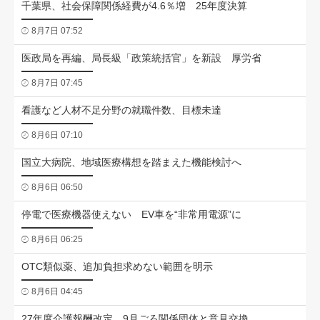
千葉県、社会保障関係経費が4.6％増 25年度決算
8月7日 07:52
医政局を再編、局長級「政策統括官」を新設 厚労省
8月7日 07:45
看護など人材不足分野の就職件数、目標未達
8月6日 07:10
国立大病院、地域医療構想を踏まえた機能検討へ
8月6日 06:50
停電で医療機器使えない EV車を“非常用電源”に
8月6日 06:25
OTC類似薬、追加負担求めない範囲を明示
8月6日 04:45
27年度介護報酬改定 9月ごろ関係団体と意見交換