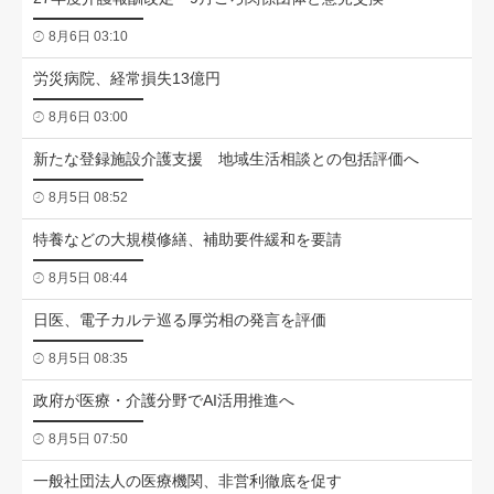
8月6日 03:10
労災病院、経常損失13億円
8月6日 03:00
新たな登録施設介護支援 地域生活相談との包括評価へ
8月5日 08:52
特養などの大規模修繕、補助要件緩和を要請
8月5日 08:44
日医、電子カルテ巡る厚労相の発言を評価
8月5日 08:35
政府が医療・介護分野でAI活用推進へ
8月5日 07:50
一般社団法人の医療機関、非営利徹底を促す