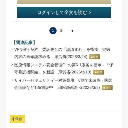
ログインして全文を読む
1
2
【関連記事】
VPN保守契約、委託先との「認識ずれ」を指摘 - 契約
内容の再確認求める 厚労省(2026/3/24)
経営
医療情報システム安全管理GLの第6.1版案を提示 - 「保
守委託機関編」を新設 厚労省(2026/3/19)
経営
サイバーセキュリティー対策費用、6割で未確保 - 医師
会病院など135施設中 日医総研調べ(2026/3/3)
経営
保存