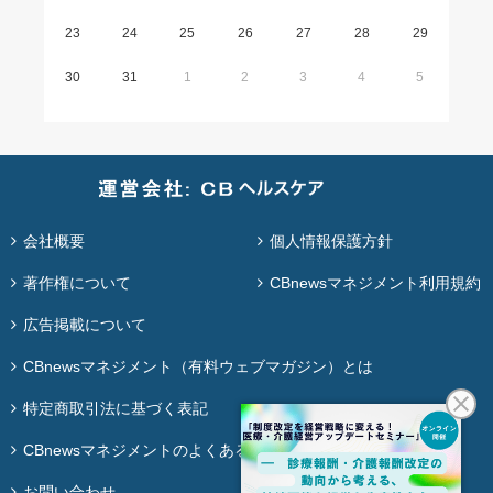
23
24
25
26
27
28
29
30
31
1
2
3
4
5
会社概要
個人情報保護方針
著作権について
CBnewsマネジメント利用規約
広告掲載について
CBnewsマネジメント（有料ウェブマガジン）とは
特定商取引法に基づく表記
CBnewsマネジメントのよくある質問
お問い合わせ