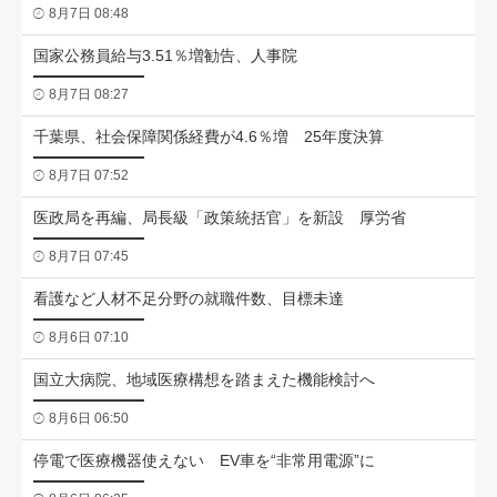
8月7日 08:48
国家公務員給与3.51％増勧告、人事院
8月7日 08:27
千葉県、社会保障関係経費が4.6％増 25年度決算
8月7日 07:52
医政局を再編、局長級「政策統括官」を新設 厚労省
8月7日 07:45
看護など人材不足分野の就職件数、目標未達
8月6日 07:10
国立大病院、地域医療構想を踏まえた機能検討へ
8月6日 06:50
停電で医療機器使えない EV車を“非常用電源”に