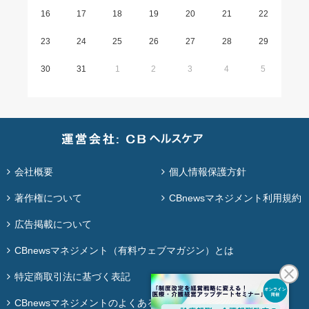
16
17
18
19
20
21
22
23
24
25
26
27
28
29
30
31
1
2
3
4
5
会社概要
個人情報保護方針
著作権について
CBnewsマネジメント利用規約
広告掲載について
CBnewsマネジメント（有料ウェブマガジン）とは
特定商取引法に基づく表記
CBnewsマネジメントのよくある質問