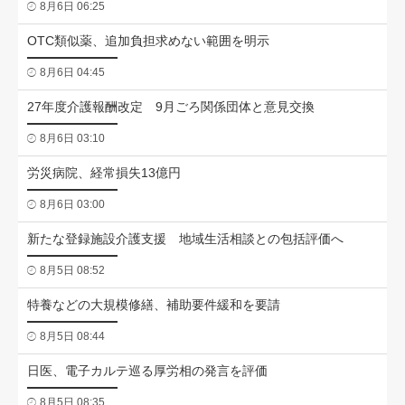
8月6日 06:25
OTC類似薬、追加負担求めない範囲を明示
8月6日 04:45
27年度介護報酬改定 9月ごろ関係団体と意見交換
8月6日 03:10
労災病院、経常損失13億円
8月6日 03:00
新たな登録施設介護支援 地域生活相談との包括評価へ
8月5日 08:52
特養などの大規模修繕、補助要件緩和を要請
8月5日 08:44
日医、電子カルテ巡る厚労相の発言を評価
8月5日 08:35