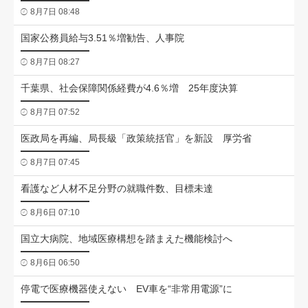
8月7日 08:48
国家公務員給与3.51％増勧告、人事院
8月7日 08:27
千葉県、社会保障関係経費が4.6％増 25年度決算
8月7日 07:52
医政局を再編、局長級「政策統括官」を新設 厚労省
8月7日 07:45
看護など人材不足分野の就職件数、目標未達
8月6日 07:10
国立大病院、地域医療構想を踏まえた機能検討へ
8月6日 06:50
停電で医療機器使えない EV車を“非常用電源”に