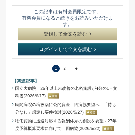
この記事は有料会員限定です。
有料会員になると続きをお読みいただけま
す。
登録して全文を読む
ログインして全文を読む
1
2
【関連記事】
国立大病院 25年以上未改善の老朽施設が4分の1 - 文
科省(2026/6/17)
経営
民間病院の増改築に公的資金、四病協要望へ - 「持ち
分なし」想定し要件検討(2026/5/27)
経営
物価変動に迅速対応する報酬体系の創設を要望 - 27年
度予算概算要求に向けて 四病協(2026/5/22)
経営