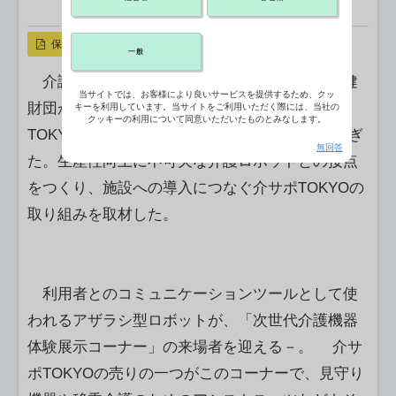
X ポスト
リンクをコピー
保存
一般
介護施設の生産性向上を目的に東京都福祉保健
当サイトでは、お客様により良いサービスを提供するため、クッ
財団が運営する「介護職場サポートセンター
キーを利用しています。当サイトをご利用いただく際には、当社の
クッキーの利用について同意いただいたものとみなします。
TOKYO」（介サポTOKYO）は開設から2年が過ぎ
無回答
た。生産性向上に不可欠な介護ロボットとの接点
をつくり、施設への導入につなぐ介サポTOKYOの
取り組みを取材した。
利用者とのコミュニケーションツールとして使
われるアザラシ型ロボットが、「次世代介護機器
体験展示コーナー」の来場者を迎える－。 介サ
ポTOKYOの売りの一つがこのコーナーで、見守り