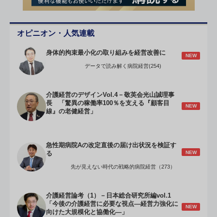
オピニオン・人気連載
身体的拘束最小化の取り組みを経営改善に
NEW
データで読み解く病院経営(254)
介護経営のデザインVol.4－敬英会光山誠理事
長 「驚異の稼働率100％を支える『顧客目
NEW
線』の老健経営」
急性期病院Aの改定直後の届け出状況を検証す
NEW
る
先が見えない時代の戦略的病院経営（273）
介護経営論考（1）－日本総合研究所編vol.1
「今後の介護経営に必要な視点―経営力強化に
NEW
向けた大規模化と協働化―」