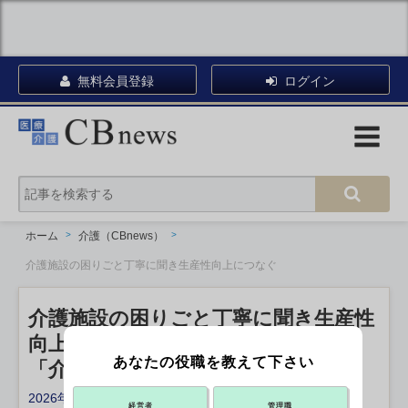
無料会員登録
ログイン
ホーム
介護（CBnews）
介護施設の困りごと丁寧に聞き生産性向上につなぐ
介護施設の困りごと丁寧に聞き生産性
向上につなぐ
あなたの役職を教えて下さい
「介サポTOKYO」開設から2年
2026年06月29日 16:00
経営者
管理職