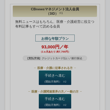
CBnewsマネジメント法人会員
（3ID）
※1
無料ニュースはもちろん、医療・介護経営に役立つ
有料記事もすべて読める会員
お得な年額プラン
93,000円／年
（1ヵ月あたり 約7,700円）
[支払方法]
クレジットカード払い／銀行振込
医療・介護に従事される方
手続きへ進む
（開始月無料）
※2
医療・介護関連業界の方／一般の方
手続きへ進む
（開始月無料）
※2