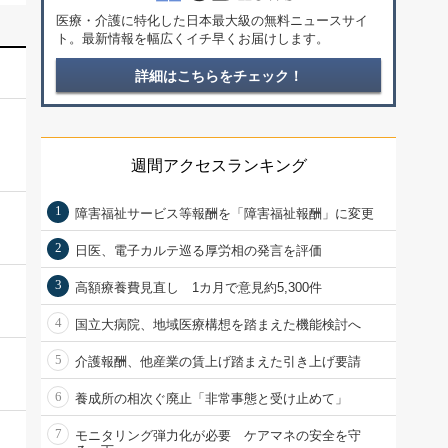
医療・介護に特化した日本最大級の無料ニュースサイ
ト。最新情報を幅広くイチ早くお届けします。
詳細はこちらをチェック！
週間アクセスランキング
1
障害福祉サービス等報酬を「障害福祉報酬」に変更
2
日医、電子カルテ巡る厚労相の発言を評価
3
高額療養費見直し 1カ月で意見約5,300件
4
国立大病院、地域医療構想を踏まえた機能検討へ
5
介護報酬、他産業の賃上げ踏まえた引き上げ要請
6
養成所の相次ぐ廃止「非常事態と受け止めて」
7
モニタリング弾力化が必要 ケアマネの安全を守