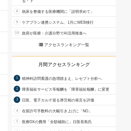
る・下
8
病床を整備する医療機関に「説明求めて」
9
ケアプラン連携システム、1月にWEB移行
10
政府が医療・介護分野でAI活用推進へ
アクセスランキング一覧
月間アクセスランキング
1
精神科訪問看護の急増踏まえ、レセプト分析へ
2
障害福祉サービス等報酬を「障害福祉報酬」に変更
3
日医、電子カルテ巡る厚労相の発言を評価
4
在留許可手数料の大幅引き上げに「NO」
5
医療DXの費用「全額補助に」日医長島氏