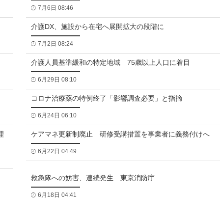
7月6日 08:46
介護DX、施設から在宅へ展開拡大の段階に
7月2日 08:24
介護人員基準緩和の特定地域 75歳以上人口に着目
6月29日 08:10
コロナ治療薬の特例終了「影響調査必要」と指摘
6月24日 06:10
理
ケアマネ更新制廃止 研修受講措置を事業者に義務付けへ
6月22日 04:49
救急隊への妨害、連続発生 東京消防庁
6月18日 04:41