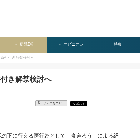
病院DX
オピニオン
特集
」条件付き解禁検討へ
件付き解禁検討へ
リンクをコピー
X ポスト
の下に行える医行為として「食道ろう」による経