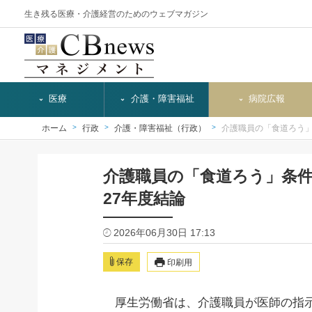
生き残る医療・介護経営のためのウェブマガジン
医療
介護・障害福祉
病院広報
ホーム
行政
介護・障害福祉（行政）
介護職員の「食道ろう
介護職員の「食道ろう」条
27年度結論
2026年06月30日 17:13
保存
印刷用
厚生労働省は、介護職員が医師の指示