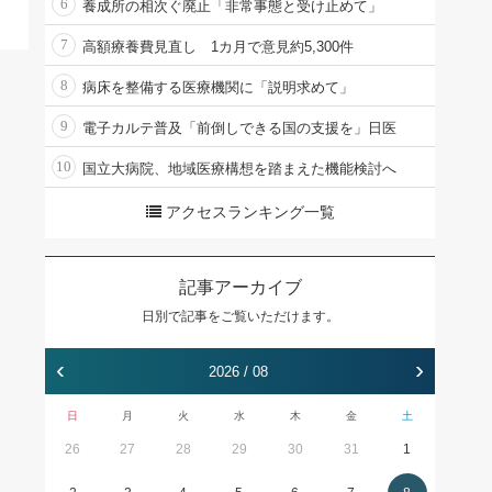
6
養成所の相次ぐ廃止「非常事態と受け止めて」
7
高額療養費見直し 1カ月で意見約5,300件
8
病床を整備する医療機関に「説明求めて」
9
電子カルテ普及「前倒しできる国の支援を」日医
10
国立大病院、地域医療構想を踏まえた機能検討へ
アクセスランキング一覧
記事アーカイブ
日別で記事をご覧いただけます。
‹
›
2026 / 08
日
月
火
水
木
金
土
26
27
28
29
30
31
1