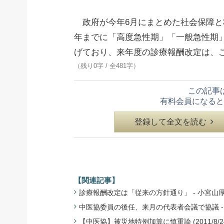
政府が今年6月にまとめた社会保障と税
年までに「高度急性期」「一般急性期
げており、来年度の診療報酬改定は、
（残り0字 / 全481字）
この記事
有料会員になると
登録して全文を読む
【関連記事】
診療報酬改定は「従来の方針通り」 - 小宮山厚労相
中医協委員の後任、来月の代表者会議で協議 - 日病協
【中医協】被災地特例加算に慎重論 (2011/8/2