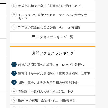
8
養成所の相次ぐ廃止「非常事態と受け止めて」
9
モニタリング弾力化が必要 ケアマネの安全を守
る・下
10
25年度の総合的な自己評価「A」 国病機構
アクセスランキング一覧
月間アクセスランキング
1
精神科訪問看護の急増踏まえ、レセプト分析へ
2
障害福祉サービス等報酬を「障害福祉報酬」に変更
3
日医、電子カルテ巡る厚労相の発言を評価
4
在留許可手数料の大幅引き上げに「NO」
5
医療DXの費用「全額補助に」日医長島氏