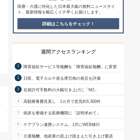
医療・介護に特化した日本最大級の無料ニュースサイ
ト。最新情報を幅広くイチ早くお届けします。
詳細はこちらをチェック！
週間アクセスランキング
1
障害福祉サービス等報酬を「障害福祉報酬」に変更
2
日医、電子カルテ巡る厚労相の発言を評価
3
在留許可手数料の大幅引き上げに「NO」
4
高額療養費見直し 1カ月で意見約5,300件
5
病床を整備する医療機関に「説明求めて」
6
ケアプラン連携システム、1月にWEB移行
7
介護報酬、他産業の賃上げ踏まえた引き上げ要請