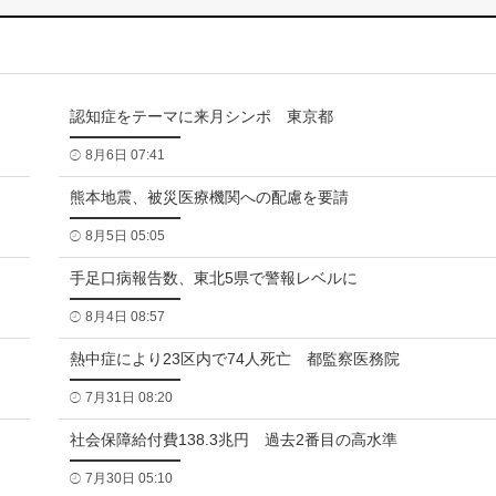
認知症をテーマに来月シンポ 東京都
8月6日 07:41
熊本地震、被災医療機関への配慮を要請
8月5日 05:05
手足口病報告数、東北5県で警報レベルに
8月4日 08:57
熱中症により23区内で74人死亡 都監察医務院
7月31日 08:20
社会保障給付費138.3兆円 過去2番目の高水準
7月30日 05:10