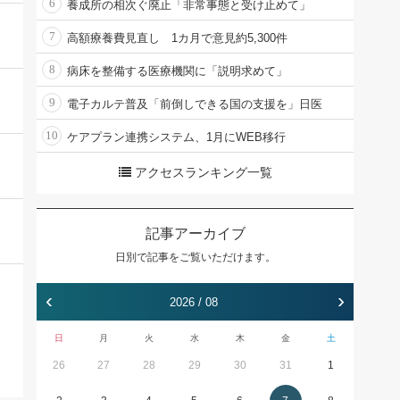
6
養成所の相次ぐ廃止「非常事態と受け止めて」
7
高額療養費見直し 1カ月で意見約5,300件
8
病床を整備する医療機関に「説明求めて」
9
電子カルテ普及「前倒しできる国の支援を」日医
10
ケアプラン連携システム、1月にWEB移行
アクセスランキング一覧
記事アーカイブ
日別で記事をご覧いただけます。
‹
›
2026 / 08
日
月
火
水
木
金
土
26
27
28
29
30
31
1