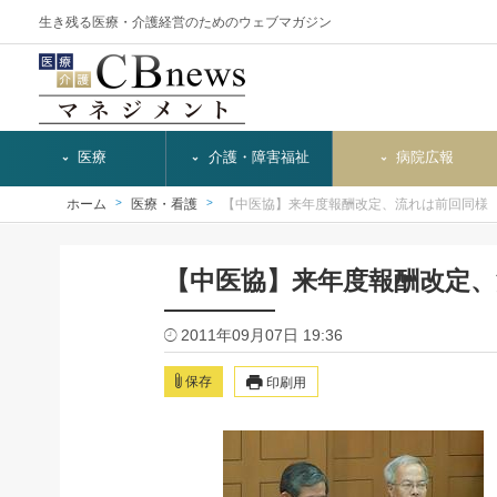
生き残る医療・介護経営のためのウェブマガジン
医療
介護・障害福祉
病院広報
ホーム
医療・看護
【中医協】来年度報酬改定、流れは前回同様
【中医協】来年度報酬改定
2011年09月07日 19:36
保存
印刷用