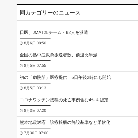
同カテゴリーのニュース
日医、JMAT25チーム・82人を派遣
8月6日 08:50
全国の熱中症救急搬送者数、前週比半減
8月5日 07:55
初の「病院船」医療提供 5日午後2時にも開始
8月5日 03:13
コロナワクチン接種の死亡事例含む4件を認定
8月3日 07:20
熊本地震対応 診療報酬の施設基準など柔軟化
7月30日 07:00