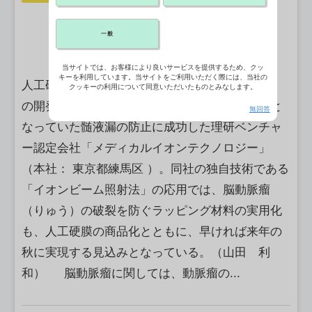
一般
当サイトでは、お客様により良いサービスを提供するため、クッ
キーを利用しています。当サイトをご利用いただく際には、当社の
人工硬膜の新製品「ＡｒｇｏＤｕｒａ－５１４」
クッキーの利用について同意いただいたものとみなします。
の開発で、下垂体腫瘍（しゅよう）手術で問題と
無回答
なっていた髄液漏の防止に成功した理研ベンチャ
ー認定会社「メディカルイオンテクノロジー」
（本社： 東京都練馬区 ）。同社の独自技術である
「イオンビーム照射法」の応用では、脳動脈瘤
（りゅう）の破裂を防ぐラッピング材料の実用化
も、人工硬膜の商品化とともに、早ければ来年の
秋に実現する見込みとなっている。（山田 利
和） 脳動脈瘤に関しては、動脈瘤の...