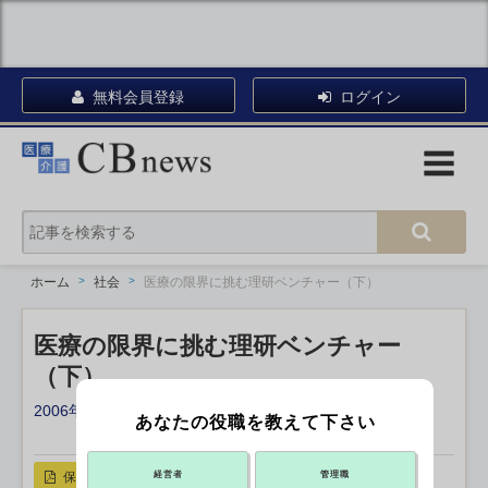
無料会員登録
ログイン
ホーム
社会
医療の限界に挑む理研ベンチャー（下）
医療の限界に挑む理研ベンチャー
（下）
2006年11月14日 13:21
あなたの役職を教えて下さい
X ポスト
リンクをコピー
保存
経営者
管理職