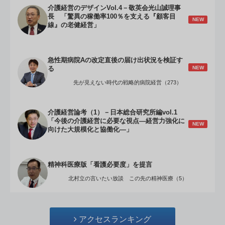
介護経営のデザインVol.4－敬英会光山誠理事
長 「驚異の稼働率100％を支える『顧客目
NEW
線』の老健経営」
急性期病院Aの改定直後の届け出状況を検証す
NEW
る
先が見えない時代の戦略的病院経営（273）
介護経営論考（1）－日本総合研究所編vol.1
「今後の介護経営に必要な視点―経営力強化に
NEW
向けた大規模化と協働化―」
精神科医療版「看護必要度」を提言
北村立の言いたい放談 この先の精神医療（5）
アクセスランキング