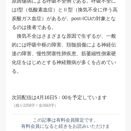
原因傷病による呼吸不全例である。呼吸不全に
はI型（低酸素血症）とⅡ型（換気不全に伴う高
炭酸ガス血症）があるが、post-ICUの対象とな
るのは後者である。
換気不全はさまざまな原因で生ずるが、一般
的には呼吸中枢の障害、頚髄損傷による神経伝
達の障害、慢性閉塞性肺疾患、筋萎縮性側索硬
化症をはじめとする神経難病が多くを占めてい
る。
次回配信は4月16日5：00を予定しています
（残り2258字 / 全2663字）
この記事は有料会員限定です。
有料会員になると続きをお読みいただけま