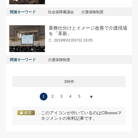
関連キーワード
社会保障審議会
介護保険制度
業務仕分けとイメージ改善で介護現場
を「革新」
2019年02月07日 19:05
関連キーワード
介護保険制度
386件
1
2
3
4
5
… このアイコンが付いているのはCBnewsマ
経営
ネジメントの有料記事です。