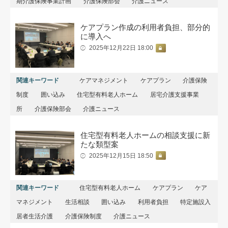
期介護保険事業計画
介護保険部会
介護ニュース
ケアプラン作成の利用者負担、部分的
に導入へ
2025年12月22日 18:00
関連キーワード
ケアマネジメント
ケアプラン
介護保険
制度
囲い込み
住宅型有料老人ホーム
居宅介護⽀援事業
所
介護保険部会
介護ニュース
住宅型有料老人ホームの相談支援に新
たな類型案
2025年12月15日 18:50
関連キーワード
住宅型有料老人ホーム
ケアプラン
ケア
マネジメント
生活相談
囲い込み
利用者負担
特定施設入
居者生活介護
介護保険制度
介護ニュース