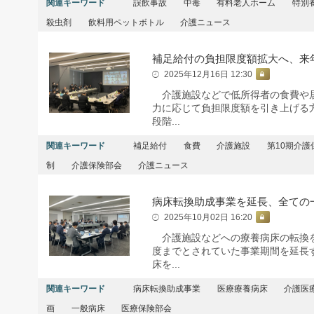
関連キーワード
誤飲事故
中毒
有料老人ホーム
特別
殺虫剤
飲料用ペットボトル
介護ニュース
補足給付の負担限度額拡大へ、来
2025年12月16日 12:30
介護施設などで低所得者の食費や居
力に応じて負担限度額を引き上げる
段階...
関連キーワード
補足給付
食費
介護施設
第10期介護
制
介護保険部会
介護ニュース
病床転換助成事業を延長、全ての
2025年10月02日 16:20
介護施設などへの療養病床の転換を
度までとされていた事業期間を延長
床を...
関連キーワード
病床転換助成事業
医療療養病床
介護医
画
一般病床
医療保険部会