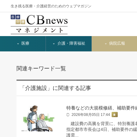
生き残る医療・介護経営のためのウェブマガジン
医療
介護・障害福祉
病院広報
関連キーワード一覧
「介護施設」に関連する記事
特養などの大規模修繕、補助要件
2026年08月05日 17:44
建設費の高騰を背景に、特別養護老
指定都市市長会は4日、補助要件の
護需...