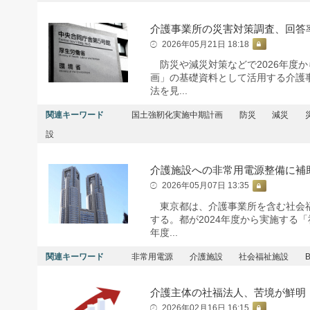
介護事業所の災害対策調査、回答
2026年05月21日 18:18
防災や減災対策などで2026年度か
画」の基礎資料として活用する介護
法を見...
関連キーワード
国土強靭化実施中期計画
防災
減災
設
介護施設への非常用電源整備に補
2026年05月07日 13:35
東京都は、介護事業所を含む社会福
する。都が2024年度から実施する
年度...
関連キーワード
非常用電源
介護施設
社会福祉施設
介護主体の社福法人、苦境が鮮明
2026年02月16日 16:15