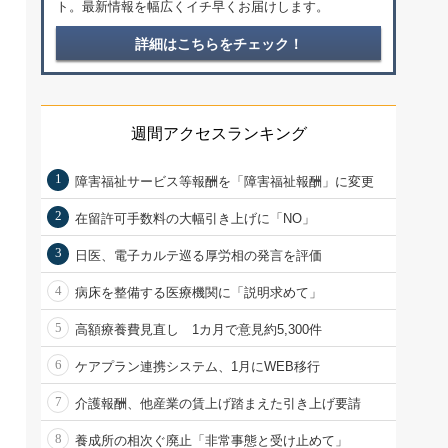
ト。最新情報を幅広くイチ早くお届けします。
詳細はこちらをチェック！
週間アクセスランキング
1
障害福祉サービス等報酬を「障害福祉報酬」に変更
2
在留許可手数料の大幅引き上げに「NO」
3
日医、電子カルテ巡る厚労相の発言を評価
4
病床を整備する医療機関に「説明求めて」
5
高額療養費見直し 1カ月で意見約5,300件
6
ケアプラン連携システム、1月にWEB移行
7
介護報酬、他産業の賃上げ踏まえた引き上げ要請
8
養成所の相次ぐ廃止「非常事態と受け止めて」