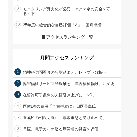
9
モニタリング弾力化が必要 ケアマネの安全を守
る・下
10
25年度の総合的な自己評価「A」 国病機構
アクセスランキング一覧
月間アクセスランキング
1
精神科訪問看護の急増踏まえ、レセプト分析へ
2
障害福祉サービス等報酬を「障害福祉報酬」に変更
3
在留許可手数料の大幅引き上げに「NO」
4
医療DXの費用「全額補助に」日医長島氏
5
養成所の相次ぐ廃止「非常事態と受け止めて」
6
日医、電子カルテ巡る厚労相の発言を評価