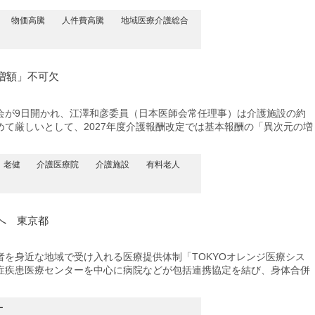
物価高騰
人件費高騰
地域医療介護総合
増額」不可欠
が9日開かれ、江澤和彦委員（日本医師会常任理事）は介護施設の約
て厳しいとして、2027年度介護報酬改定では基本報酬の「異次元の増
老健
介護医療院
介護施設
有料老人
へ 東京都
を身近な地域で受け入れる医療提供体制「TOKYOオレンジ医療シス
症疾患医療センターを中心に病院などが包括連携協定を結び、身体合併
ー