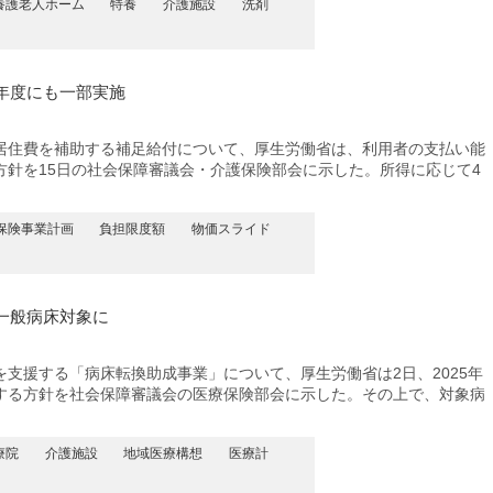
養護老人ホーム
特養
介護施設
洗剤
年度にも一部実施
住費を補助する補足給付について、厚生労働省は、利用者の支払い能
方針を15日の社会保障審議会・介護保険部会に示した。所得に応じて4
保険事業計画
負担限度額
物価スライド
一般病床対象に
支援する「病床転換助成事業」について、厚生労働省は2日、2025年
する方針を社会保障審議会の医療保険部会に示した。その上で、対象病
療院
介護施設
地域医療構想
医療計