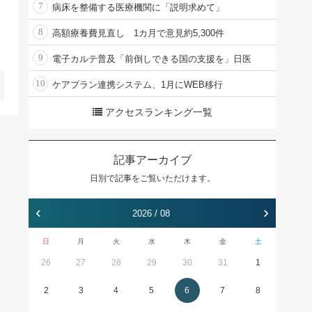
7
病床を整備する医療機関に「説明求めて」
8
高額療養費見直し 1カ月で意見約5,300件
9
電子カルテ普及「前倒しできる国の支援を」日医
10
ケアプラン連携システム、1月にWEB移行
アクセスランキング一覧
記事アーカイブ
日別で記事をご覧いただけます。
‹
›
2026 / 08
日
月
火
水
木
金
土
26
27
28
29
30
31
1
2
3
4
5
6
7
8