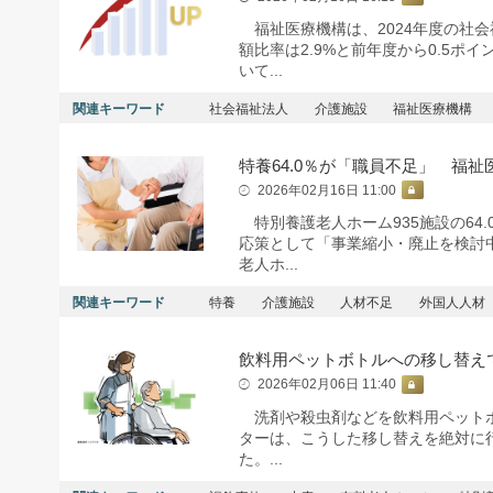
福祉医療機構は、2024年度の社
額比率は2.9%と前年度から0.5
いて...
関連キーワード
社会福祉法人
介護施設
福祉医療機構
特養64.0％が「職員不足」 福祉
2026年02月16日 11:00
特別養護老人ホーム935施設の64
応策として「事業縮小・廃止を検討中
老人ホ...
関連キーワード
特養
介護施設
人材不足
外国人人材
飲料用ペットボトルへの移し替え
2026年02月06日 11:40
洗剤や殺虫剤などを飲料用ペットボ
ターは、こうした移し替えを絶対に
た。...