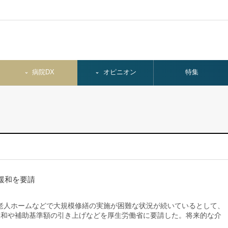
病院DX
オピニオン
特集
緩和を要請
人ホームなどで大規模修繕の実施が困難な状況が続いているとして、
緩和や補助基準額の引き上げなどを厚生労働省に要請した。将来的な介