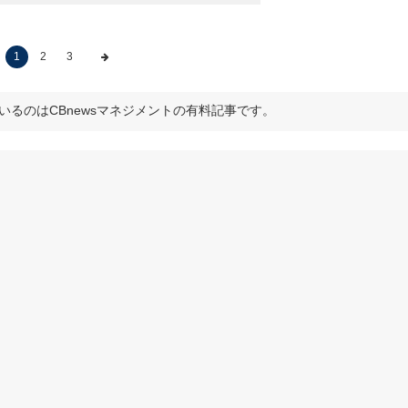
1
2
3
いるのはCBnewsマネジメントの有料記事です。