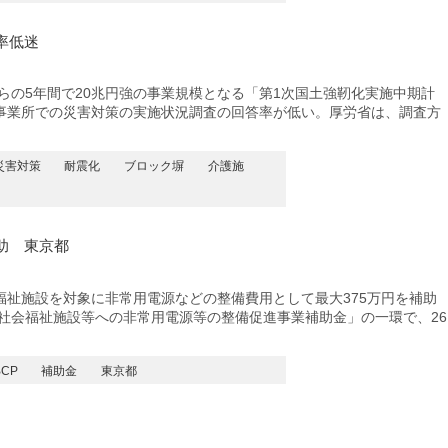
率低迷
らの5年間で20兆円強の事業規模となる「第1次国土強靭化実施中期計
事業所での災害対策の実施状況調査の回答率が低い。厚労省は、調査方
災害対策
耐震化
ブロック塀
介護施
助 東京都
祉施設を対象に非常用電源などの整備費用として最大375万円を補助
「社会福祉施設等への非常用電源等の整備促進事業補助金」の一環で、26
BCP
補助金
東京都