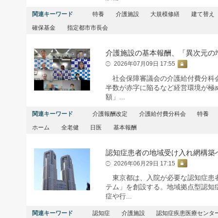
関連キーワード
特養
介護施設
大規模修繕
建て替え
確保基金
指定都市市長会
介護施設の基本報酬、「異次元の
2026年07月09日 17:55
社会保障審議会の介護給付費分科会
半数が赤字に陥るなど経営環境が極め
額」...
関連キーワード
介護報酬改定
介護給付費分科会
特養
ホーム
全老健
日医
基本報酬
認知症患者の地域受け入れ網構築
2026年06月29日 17:15
東京都は、入院が必要な認知症患者
テム」を創設する。地域拠点型認知
症や行...
関連キーワード
認知症
介護施設
認知症疾患医療センタ