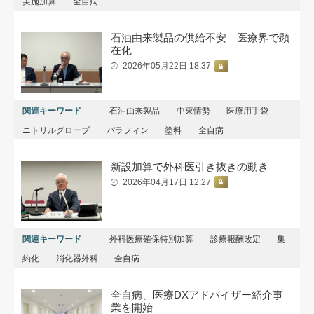
実施加算
全自病
石油由来製品の供給不安 医療界で顕
在化
2026年05月22日 18:37
関連キーワード
石油由来製品
中東情勢
医療用手袋
ニトリルグローブ
パラフィン
塗料
全自病
新設加算で外科医引き抜きの動き
2026年04月17日 12:27
関連キーワード
外科医療確保特別加算
診療報酬改定
集
約化
消化器外科
全自病
全自病、医療DXアドバイザー紹介事
業を開始