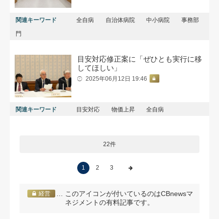
関連キーワード
全自病
自治体病院
中小病院
事務部
門
目安対応修正案に「ぜひとも実行に移
してほしい」
2025年06月12日 19:46
関連キーワード
目安対応
物価上昇
全自病
22件
1
2
3
… このアイコンが付いているのはCBnewsマ
経営
ネジメントの有料記事です。