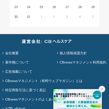
23
24
25
26
27
28
29
30
31
1
2
3
4
5
会社概要
個人情報保護方針
著作権について
CBnewsマネジメント利用規約
広告掲載について
CBnewsマネジメント（有料ウェブマガジン）とは
特定商取引法に基づく表記
CBnewsマネジメントのよくある質問
お問い合わせ