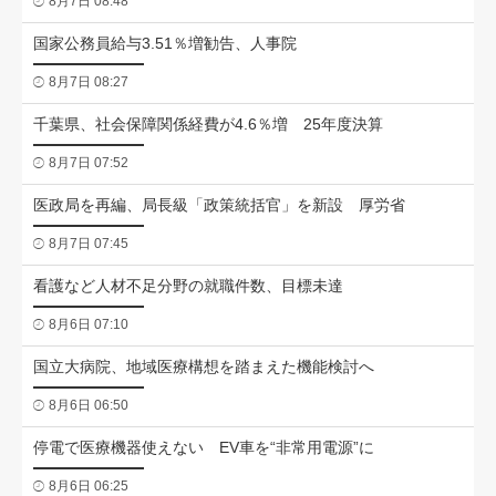
8月7日 08:48
国家公務員給与3.51％増勧告、人事院
8月7日 08:27
千葉県、社会保障関係経費が4.6％増 25年度決算
8月7日 07:52
医政局を再編、局長級「政策統括官」を新設 厚労省
8月7日 07:45
看護など人材不足分野の就職件数、目標未達
8月6日 07:10
国立大病院、地域医療構想を踏まえた機能検討へ
8月6日 06:50
停電で医療機器使えない EV車を“非常用電源”に
8月6日 06:25