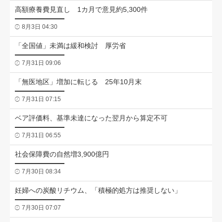
高額療養費見直し 1カ月で意見約5,300件
8月3日 04:30
「全国値」未満は緩和検討 厚労省
7月31日 09:06
「無医地区」増加に転じる 25年10月末
7月31日 07:15
ベア評価料、基準未達になった翌月から算定不可
7月31日 06:55
社会保障費の自然増3,900億円
7月30日 08:34
妊婦への炭酸リチウム、「積極的処方は推奨しない」
7月30日 07:07