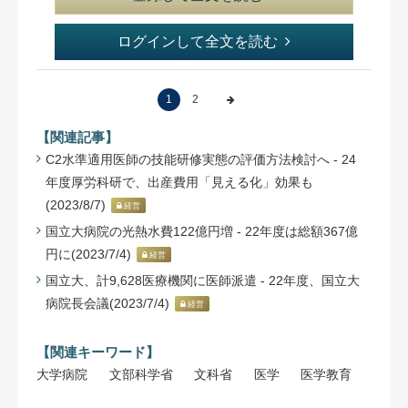
ログインして全文を読む
1
2
【関連記事】
C2水準適用医師の技能研修実態の評価方法検討へ - 24
年度厚労科研で、出産費用「見える化」効果も
(2023/8/7)
経営
国立大病院の光熱水費122億円増 - 22年度は総額367億
円に(2023/7/4)
経営
国立大、計9,628医療機関に医師派遣 - 22年度、国立大
病院長会議(2023/7/4)
経営
【関連キーワード】
大学病院
文部科学省
文科省
医学
医学教育