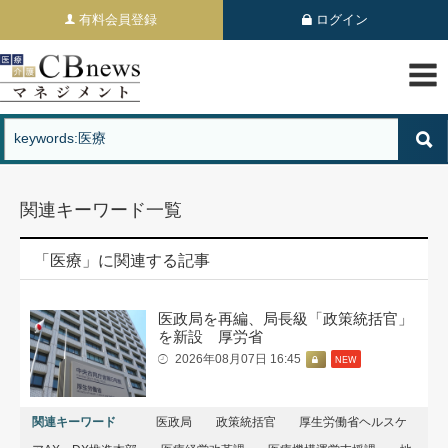
有料会員登録
ログイン
関連キーワード一覧
「医療」に関連する記事
医政局を再編、局長級「政策統括官」
を新設 厚労省
2026年08月07日 16:45
NEW
関連キーワード
医政局
政策統括官
厚生労働省ヘルスケ