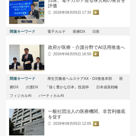
日医、電子カルテ巡る厚労相の発言を
評価
2026年08月05日 17:35
関連キーワード
電子カルテ
医療DX
日医
政府が医療・介護分野でAI活用推進へ
2026年08月05日 16:50
関連キーワード
厚生労働省ヘルスケアAX・DX推進本部
医
療DX
介護DX
「強く豊かな日本」投資枠
日本成長戦略
フィジカルAI
バーティカルAI
一般社団法人の医療機関、非営利徹底
を促す
2026年08月05日 12:05