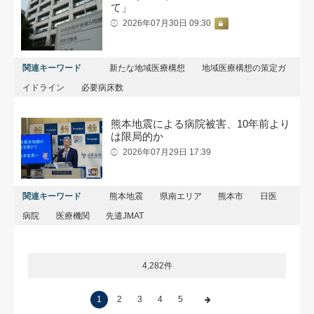
て」
2026年07月30日 09:30
関連キーワード
新たな地域医療構想
地域医療構想の策定ガ
イドライン
必要病床数
熊本地震による病院被害、10年前より
は限局的か
2026年07月29日 17:39
関連キーワード
熊本地震
県南エリア
熊本市
日医
病院
医療機関
先遣JMAT
4,282件
1
2
3
4
5