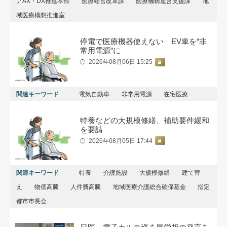
アAX・DX推進本部
医療経営改革課
医療機構運営支援課
地
域医療構想推進室
停電で医療機器使えない EV車を“非
常用電源”に
2026年08月06日 15:25
関連キーワード
電気自動車
非常用電源
在宅医療
特養などの大規模修繕、補助要件緩和
を要請
2026年08月05日 17:44
関連キーワード
特養
介護施設
大規模修繕
建て替
え
物価高騰
人件費高騰
地域医療介護総合確保基金
指定
都市市長会