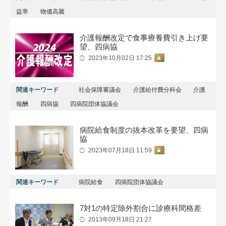
益率
物価高騰
介護報酬改定で食事療養費引き上げ要
望、四病協
2023年10月02日 17:25
関連キーワード
社会保障審議会
介護給付費分科会
介護
報酬
四病協
四病院団体協議会
病院給食制度の抜本改革を要望、四病
協
2023年07月18日 11:59
関連キーワード
病院給食
四病院団体協議会
7対1の特定除外割合に診療科間格差
2013年09月18日 21:27