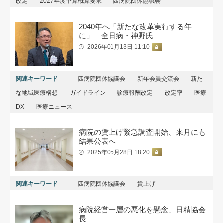
改定
2027年度予算概算要求
四病院団体協議会
2040年へ「新たな改革実行する年
に」 全日病・神野氏
2026年01月13日 11:10
関連キーワード
四病院団体協議会
新年会員交流会
新た
な地域医療構想
ガイドライン
診療報酬改定
改定率
医療
DX
医療ニュース
病院の賃上げ緊急調査開始、来月にも
結果公表へ
2025年05月28日 18:20
関連キーワード
四病院団体協議会
賃上げ
病院経営一層の悪化を懸念、日精協会
長