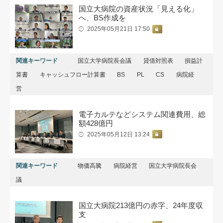
国立大病院の資産状況「見える化」
へ、BS作成を
2025年05月21日 17:50
関連キーワード
国立大学病院長会議
貸借対照表
損益計
算書
キャッシュフロー計算書
BS
PL
CS
病院経
営
電子カルテなどシステム関連費用、総
額428億円
2025年05月12日 13:24
関連キーワード
物価高騰
病院経営
国立大学病院長会
議
国立大病院213億円の赤字、24年度収
支