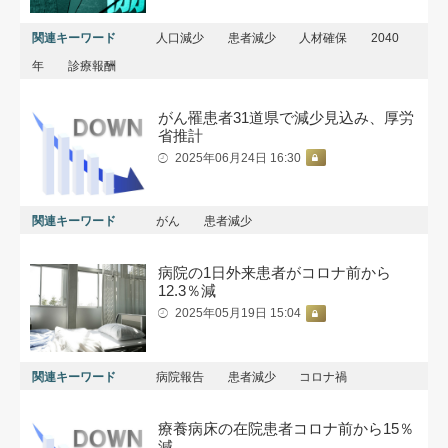
関連キーワード
人口減少
患者減少
人材確保
2040
年
診療報酬
がん罹患者31道県で減少見込み、厚労
省推計
2025年06月24日 16:30
関連キーワード
がん
患者減少
病院の1日外来患者がコロナ前から
12.3％減
2025年05月19日 15:04
関連キーワード
病院報告
患者減少
コロナ禍
療養病床の在院患者コロナ前から15％
減