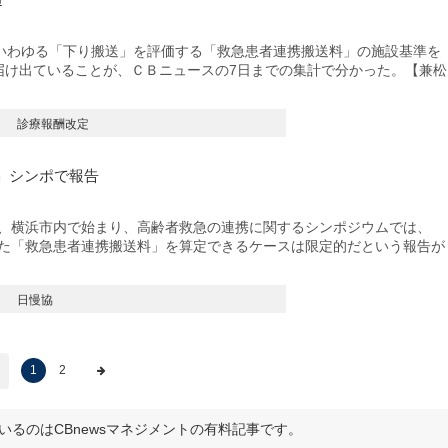
わゆる「下り搬送」を評価する「救急患者連携搬送料」の施設基準を
が届け出ていることが、ＣＢニュースの7日までの集計で分かった。【兼松
診療報酬改定
」シンポで報告
日、横浜市内で始まり、高齢者救急の連携に関するシンポジウムでは、
れた「救急患者連携搬送料」を算定できるケースは限定的だという報告が
日慢協
1
2
いるのはCBnewsマネジメントの有料記事です。