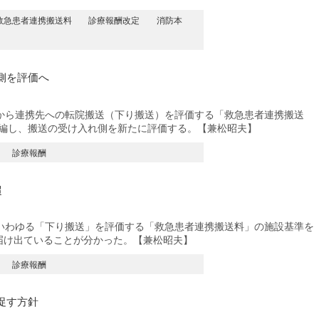
救急患者連携搬送料
診療報酬改定
消防本
側を評価へ
ら連携先への転院搬送（下り搬送）を評価する「救急患者連携搬送
再編し、搬送の受け入れ側を新たに評価する。【兼松昭夫】
診療報酬
超
わゆる「下り搬送」を評価する「救急患者連携搬送料」の施設基準を
が届け出ていることが分かった。【兼松昭夫】
診療報酬
促す方針