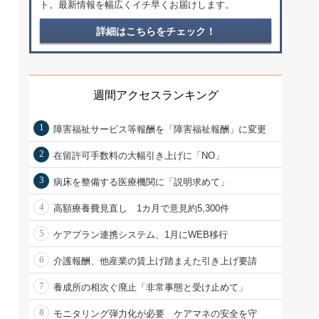
ト。最新情報を幅広くイチ早くお届けします。
詳細はこちらをチェック！
週間アクセスランキング
1
障害福祉サービス等報酬を「障害福祉報酬」に変更
2
在留許可手数料の大幅引き上げに「NO」
3
病床を整備する医療機関に「説明求めて」
4
高額療養費見直し 1カ月で意見約5,300件
5
ケアプラン連携システム、1月にWEB移行
6
介護報酬、他産業の賃上げ踏まえた引き上げ要請
7
養成所の相次ぐ廃止「非常事態と受け止めて」
8
モニタリング弾力化が必要 ケアマネの安全を守