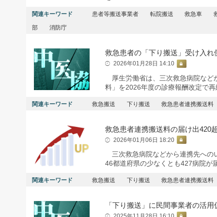
関連キーワード
患者等搬送事業者
転院搬送
救急車
部
消防庁
救急患者の「下り搬送」受け入れ
2026年01月28日 14:10
厚生労働省は、三次救急病院などか
料」を2026年度の診療報酬改定で
関連キーワード
救急搬送
下り搬送
救急患者連携搬送料
救急患者連携搬送料の届け出420
2026年01月06日 18:20
三次救急病院などから連携先へのい
46都道府県の少なくとも427病院
関連キーワード
救急搬送
下り搬送
救急患者連携搬送料
「下り搬送」に民間事業者の活用
2025年11月28日 16:10