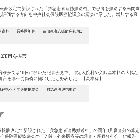
療報酬改定で新設された「救急患者連携搬送料」で患者を搬送する民間事
も評価する方針を中央社会保険医療協議会の総会に示した。増加する高
診療料
長時間加算
在宅患者支援病床初期加
0項目を提言
雄会長は19日に開いた記者会見で、特定入院料や入院基本料の大幅な
の提言を厚生労働省に提出したと発表した。【渕本稔】
域包括ケア推進病棟協会
救急患者連携搬送
2回
療報酬改定で新設された「救急患者連携搬送料」の同年8月審査分の算定
央社会保険医療協議会の「入院・外来医療等の調査・評価分科会」に報告