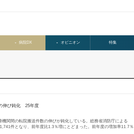
病院DX
オピニオン
特集
伸び鈍化 25年度
機関間の転院搬送件数の伸びが鈍化している。総務省消防庁による
1,741件となり、前年度比1.3％増にとどまった。前年度の増加率11.7％