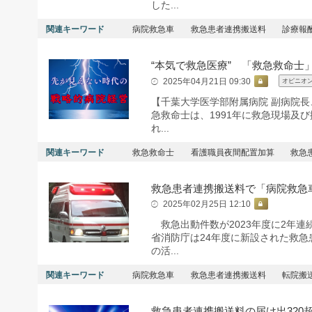
した...
関連キーワード
病院救急車
救急患者連携搬送料
診療報
“本気で救急医療” 「救急救命士
2025年04月21日 09:30
オピニオ
【千葉大学医学部附属病院 副病院
急救命士は、1991年に救急現場及
れ...
関連キーワード
救急救命士
看護職員夜間配置加算
救急
救急患者連携搬送料で「病院救急
2025年02月25日 12:10
救急出動件数が2023年度に2年
省消防庁は24年度に新設された救
の活...
関連キーワード
病院救急車
救急患者連携搬送料
転院搬
救急患者連携搬送料の届け出320