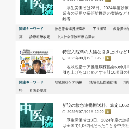
厚生労働省は28日、2024年度診
業者の活用や長距離搬送の実施など
齢者...
関連キーワード
救急患者連携搬送料
下り搬送
救急搬送
算
診療報酬改定
中央社会保険医療協議会
特定入院料の大幅な引き上げなど1
2025年08月19日 19:20
地域包括ケア推進病棟協会の仲井培
引き上げをはじめとする計10項目
関連キーワード
地域包括ケア病棟
地域包括医療病棟
地
料
看護必要度
新設の救急連携搬送料、算定1,06
2025年07月04日 12:00
厚生労働省は3日、2024年度の診
は全国で1,062回だったことを中