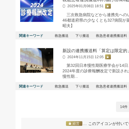
2025年01月08日 18:51
三次救急病院などから連携先へのい
46都道府県の少なくとも327病院
昭夫】
関連キーワード
救急搬送
下り搬送
救急患者連携搬送料
新設の連携搬送料「算定は限定的
2024年11月15日 12:05
第32回日本慢性期医療学会が14
2024年度の診療報酬改定で新設さ
慢性期...
関連キーワード
救急搬送
下り搬送
救急患者連携搬送料
14件
… このアイコンが付いて
経営