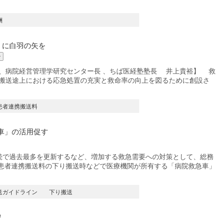
酬
」に白羽の矢を
ン
長、病院経営管理学研究センター長 、ちば医経塾塾長 井上貴裕】 救
び搬送途上における応急処置の充実と救命率の向上を図るために創設さ
患者連携搬送料
車」の活用促す
連続で過去最多を更新するなど、増加する救急需要への対策として、総務
急患者連携搬送料の下り搬送時などで医療機関が所有する「病院救急車」
送ガイドライン
下り搬送
超