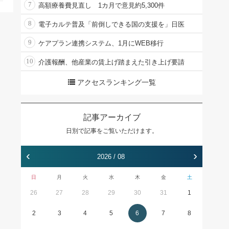
7
高額療養費見直し 1カ月で意見約5,300件
8
電子カルテ普及「前倒しできる国の支援を」日医
9
ケアプラン連携システム、1月にWEB移行
10
介護報酬、他産業の賃上げ踏まえた引き上げ要請
アクセスランキング一覧
記事アーカイブ
日別で記事をご覧いただけます。
‹
›
2026 / 08
日
月
火
水
木
金
土
26
27
28
29
30
31
1
2
3
4
5
6
7
8