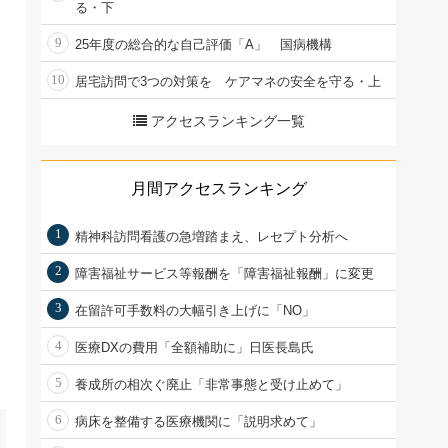
る・下
9
25年度の総合的な自己評価「A」 国病機構
10
居宅訪問で3つの対策を ケアマネの安全を守る・上
アクセスランキング一覧
月間アクセスランキング
1
精神科訪問看護の急増踏まえ、レセプト分析へ
2
障害福祉サービス等報酬を「障害福祉報酬」に変更
3
在留許可手数料の大幅引き上げに「NO」
4
医療DXの費用「全額補助に」日医長島氏
5
養成所の相次ぐ廃止「非常事態と受け止めて」
6
病床を整備する医療機関に「説明求めて」