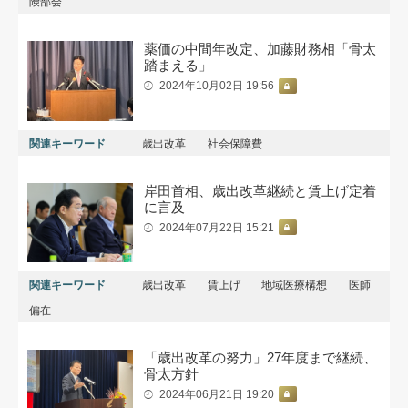
険部会
薬価の中間年改定、加藤財務相「骨太
踏まえる」
2024年10月02日 19:56
関連キーワード
歳出改革
社会保障費
岸田首相、歳出改革継続と賃上げ定着
に言及
2024年07月22日 15:21
関連キーワード
歳出改革
賃上げ
地域医療構想
医師
偏在
「歳出改革の努力」27年度まで継続、
骨太方針
2024年06月21日 19:20