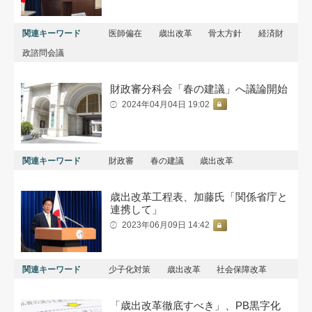
関連キーワード
医師偏在
歳出改革
骨太方針
経済財
政諮問会議
財政審分科会「春の建議」へ議論開始
2024年04月04日 19:02
関連キーワード
財政審
春の建議
歳出改革
歳出改革工程表、加藤氏「関係省庁と
連携して」
2023年06月09日 14:42
関連キーワード
少子化対策
歳出改革
社会保障改革
「歳出改革徹底すべき」、PB黒字化