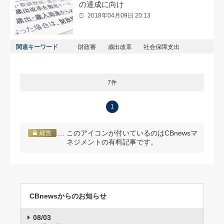
の達成に向け
2018年04月09日 20:13
関連キーワード
財政審
歳出改革
社会保障支出
7件
1
… このアイコンが付いているのはCBnewsマ
経営
ネジメントの有料記事です。
CBnewsからのお知らせ
08/03