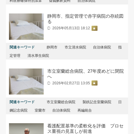
科医療確保特別加算
疑義解釈資料
自治体病院
静岡市、指定管理で赤字病院の存続図
る
2026年05月13日 18:12
関連キーワード
静岡市
市立清水病院
自治体病院
指
定管理
清水厚生病院
市立室蘭総合病院、27年度めどに閉院
へ
2026年02月27日 13:05
関連キーワード
市立室蘭総合病院
製鉄記念室蘭病院
日
鋼記念病院
室蘭市
自治体病院
再編統合
看護配置基準の柔軟化を評価 プロセ
ス重視の見直しが前進