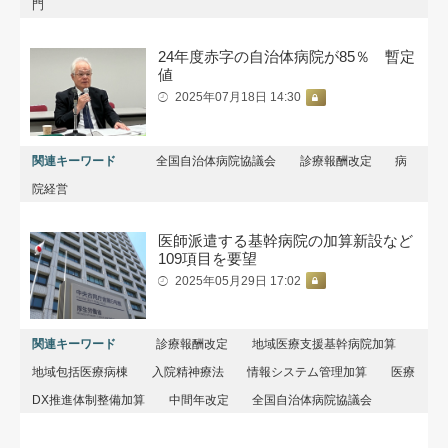
門
24年度赤字の自治体病院が85％ 暫定
値
2025年07月18日 14:30
関連キーワード
全国自治体病院協議会
診療報酬改定
病
院経営
医師派遣する基幹病院の加算新設など
109項目を要望
2025年05月29日 17:02
関連キーワード
診療報酬改定
地域医療支援基幹病院加算
地域包括医療病棟
入院精神療法
情報システム管理加算
医療
DX推進体制整備加算
中間年改定
全国自治体病院協議会