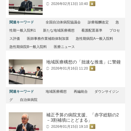
2026年02月13日 10:40
関連キーワード
全国自治体病院協議会
診療報酬改定
急
性期一般入院料1
新たな地域医療構想
看護配置基準
プロセ
ス評価
医師事務作業補助体制加算
急性期病院A一般入院料
急性期病院B一般入院料
医療ニュース
地域医療構想の「拙速な推進」に警鐘
2026年01月16日 11:20
関連キーワード
地域医療構想
再編統合
ダウンサイジン
グ
自治体病院
補正予算の病院支援、「赤字総額の2
－3割補填にとどまる」
2026年01月15日 19:10