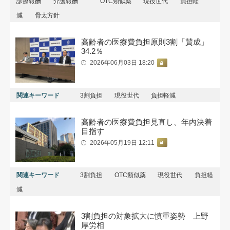
診療報酬
介護報酬
OTC類似薬
現役世代
負担軽
減
骨太方針
高齢者の医療費負担原則3割「賛成」
34.2％
2026年06月03日 18:20
関連キーワード
3割負担
現役世代
負担軽減
高齢者の医療費負担見直し、年内決着
目指す
2026年05月19日 12:11
関連キーワード
3割負担
OTC類似薬
現役世代
負担軽
減
3割負担の対象拡大に慎重姿勢 上野
厚労相