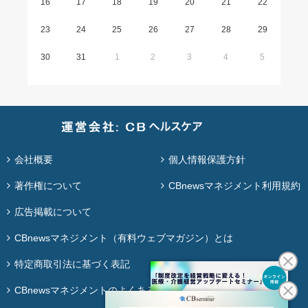
16
17
18
19
20
21
22
23
24
25
26
27
28
29
30
31
1
2
3
4
5
会社概要
個人情報保護方針
著作権について
CBnewsマネジメント利用規約
広告掲載について
CBnewsマネジメント（有料ウェブマガジン）とは
特定商取引法に基づく表記
CBnewsマネジメントのよくある質問