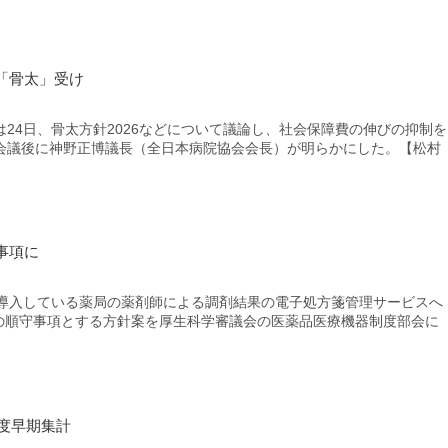
「骨太」受け
4日、骨太方針2026などについて議論し、社会保障費の伸びの抑制を
会議後に神野正博議長（全日本病院協会会長）が明らかにした。【松村
事項に
導入している薬局の薬剤師による調剤結果の電子処方箋管理サービスへ
者の順守事項とする方針案を厚生科学審議会の医薬品医療機器制度部会に
年度早期集計