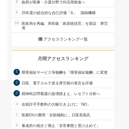
8
政府が医療・介護分野でAI活用推進へ
9
25年度の総合的な自己評価「A」 国病機構
10
医政局を再編、局長級「政策統括官」を新設 厚労
省
アクセスランキング一覧
月間アクセスランキング
1
障害福祉サービス等報酬を「障害福祉報酬」に変更
2
日医、電子カルテ巡る厚労相の発言を評価
3
精神科訪問看護の急増踏まえ、レセプト分析へ
4
在留許可手数料の大幅引き上げに「NO」
5
医療DXの費用「全額補助に」日医長島氏
6
養成所の相次ぐ廃止「非常事態と受け止めて」