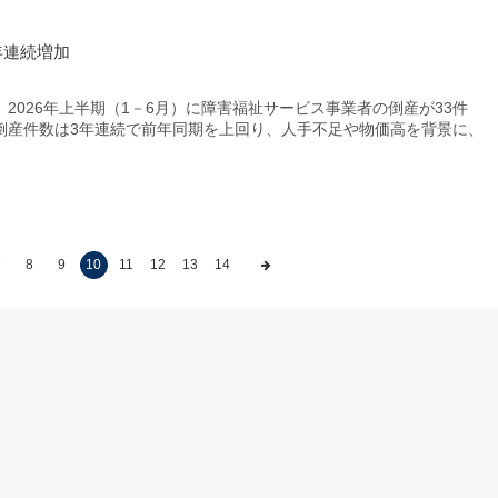
年連続増加
026年上半期（1－6月）に障害福祉サービス事業者の倒産が33件
。倒産件数は3年連続で前年同期を上回り、人手不足や物価高を背景に、
7
8
9
10
11
12
13
14