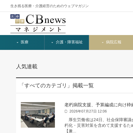
生き残る医療・介護経営のためのウェブマガジン
医療
介護・障害福祉
病院広報
人気連載
「すべてのカテゴリ」掲載一覧
老朽病院支援、予算編成に向け枠
2026年07月27日 12:06
厚生労働省は24日、社会保障審議
朽化・災害対策を含めて支援するため
【兼...