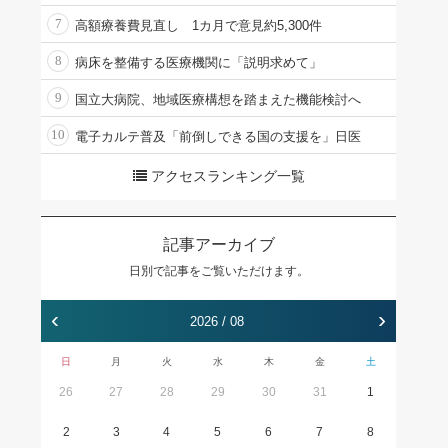
7
高額療養費見直し 1カ月で意見約5,300件
8
病床を整備する医療機関に「説明求めて」
9
国立大病院、地域医療構想を踏まえた機能検討へ
10
電子カルテ普及「前倒しできる国の支援を」日医
アクセスランキング一覧
記事アーカイブ
日別で記事をご覧いただけます。
‹
›
2026 / 08
日
月
火
水
木
金
土
26
27
28
29
30
31
1
2
3
4
5
6
7
8