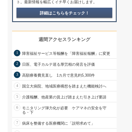
ト。最新情報を幅広くイチ早くお届けします。
詳細はこちらをチェック！
週間アクセスランキング
1
障害福祉サービス等報酬を「障害福祉報酬」に変更
2
日医、電子カルテ巡る厚労相の発言を評価
3
高額療養費見直し 1カ月で意見約5,300件
4
国立大病院、地域医療構想を踏まえた機能検討へ
5
介護報酬、他産業の賃上げ踏まえた引き上げ要請
6
モニタリング弾力化が必要 ケアマネの安全を守
る・下
7
病床を整備する医療機関に「説明求めて」