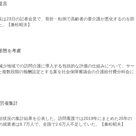
提言
は23日の記者会見で、骨折・転倒で高齢者の要介護が悪化するのを防
た。【兼松昭夫】
形態を考慮
減少地域での訪問介護に導入する包括的な評価の仕組みについて、サー
た複数段階の報酬設定とする案を社会保障審議会の介護給付費分科会に
厚労省集計
状況の集計結果を公表した。訪問看護では2019年にまとめた25年の
での就業者は8.7万人で、全国で2.6万人不足していた。【兼松昭夫】