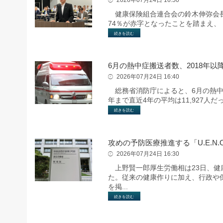
健康保険組合連合会の鈴木伸弥会長は
74％が赤字となったことを踏まえ
続きを読む
6月の熱中症搬送者数、2018年以
2026年07月24日 16:40
総務省消防庁によると、6月の熱中症
年まで直近4年の平均は11,927人だ
続きを読む
攻めの予防医療推進する「U.E.N.O
2026年07月24日 16:30
上野賢一郎厚生労働相は23日、健康寿
た。従来の健康作りに加え、行政や
を掲...
続きを読む