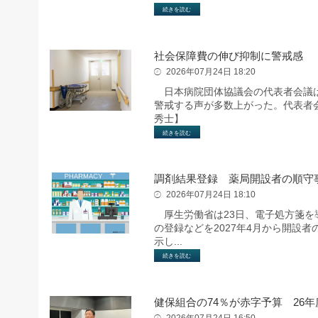
続きを読む
社会保障費の伸び抑制に警戒感 
2026年07月24日 18:20
日本病院団体協議会の代表者会議は2
警戒する声が多数上がった。代表者
秀士】
続きを読む
調剤結果登録 薬局開設者の順守
2026年07月24日 18:10
厚生労働省は23日、電子処方箋を
の登録などを2027年4月から開設
示し...
続きを読む
健保組合の74％が赤字予算 26
2026年07月24日 16:50