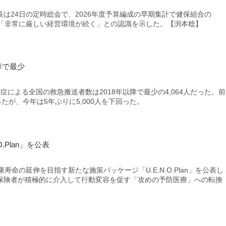
24日の定時総会で、2026年度予算編成の早期集計で健保組合の
、「非常に厳しい経営環境が続く」との認識を示した。【渕本稔】
降で最少
による全国の救急搬送者数は2018年以降で最少の4,064人だった。前
ったが、今年は5年ぶりに5,000人を下回った。
.Plan」を公表
命の延伸を目指す新たな施策パッケージ「U.E.N.O.Plan」を公表し
保険者が積極的に介入して行動変容を促す「攻めの予防医療」への転換