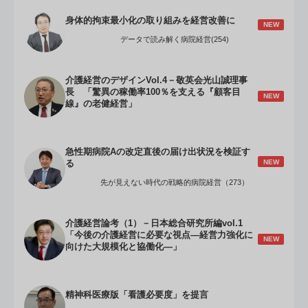
身体的拘束最小化の取り組みを経営改善に
NEW
データで読み解く病院経営(254)
介護経営のデザインVol.4－敬英会光山誠理事
長 「驚異の稼働率100％を支える『顧客目
NEW
線』の老健経営」
急性期病院Aの改定直後の届け出状況を検証す
NEW
る
先が見えない時代の戦略的病院経営（273）
介護経営論考（1）－日本総合研究所編vol.1
「今後の介護経営に必要な視点―経営力強化に
NEW
向けた大規模化と協働化―」
精神科医療版「看護必要度」を提言