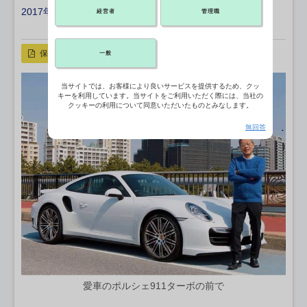
2017年05月28日 09:00
経営者
管理職
X ポスト
リンクをコピー
保存
一般
当サイトでは、お客様により良いサービスを提供するため、クッ
キーを利用しています。当サイトをご利用いただく際には、当社の
クッキーの利用について同意いただいたものとみなします。
無回答
愛車のポルシェ911ターボの前で