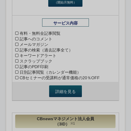
（開始月無料）
サービス内容
有料・無料全記事閲覧
記事へのコメント
メールマガジン
記事の検索（過去記事全て）
キーワードアラート
スクラップブック
記事のPDF印刷
日別記事閲覧（カレンダー機能）
CBセミナーの受講料が通常価格の20％OFF
詳細を見る
CBnewsマネジメント法人会員
（3ID）
※1