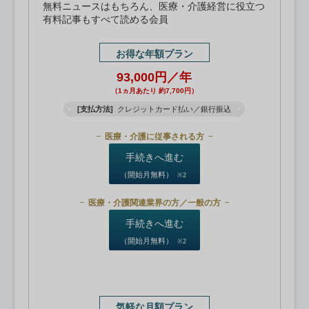
無料ニュースはもちろん、医療・介護経営に役立つ
有料記事もすべて読める会員
お得な年額プラン
93,000円／年
（1ヵ月あたり 約7,700円）
[支払方法]
クレジットカード払い／銀行振込
医療・介護に従事される方
手続きへ進む
（開始月無料）
※2
医療・介護関連業界の方／一般の方
手続きへ進む
（開始月無料）
※2
気軽な月額プラン