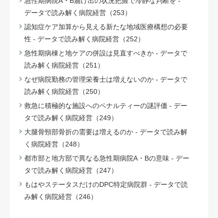
急性期病院A・B届け出の状況把握で冷静な判断を -
データで読み解く病院経営（253）
認知症ケア加算から見える新たな地域医療構想の必要
性 - データで読み解く病院経営（252）
急性期病棟と地ケアの併設は見直すべきか - データで
読み解く病院経営（251）
なぜ病院勤務の管理栄養士は増えないのか - データで
読み解く病院経営（250）
救急に積極的な施設へのペナルティーの謎評価 - デー
タで読み解く病院経営（249）
大腿骨頸部骨折の需要は増えるのか - データで読み解
く病院経営（248）
都市部と地方部で異なる急性期病院A・Bの意味 - デー
タで読み解く病院経営（247）
もはやステータスだけのDPC特定病院群 - データで読
み解く病院経営（246）