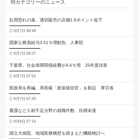
同カテゴリーのニュース
乱用恐れの薬、適切販売の店舗1.6ポイント低下
8月7日 08:48
国家公務員給与3.51％増勧告、人事院
8月7日 08:27
千葉県、社会保障関係経費が4.6％増 25年度決算
8月7日 07:52
医政局を再編、局長級「政策統括官」を新設 厚労省
8月7日 07:45
看護など人材不足分野の就職件数、目標未達
8月6日 07:10
国立大病院、地域医療構想を踏まえた機能検討へ