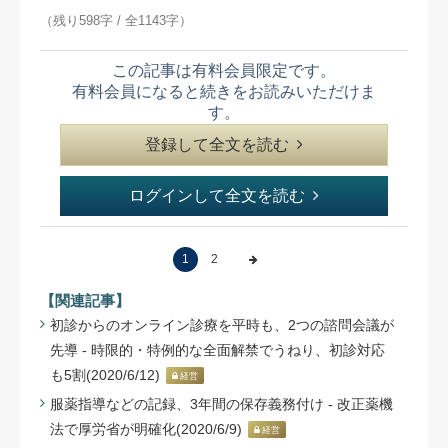
（残り598字 / 全1143字）
この記事は有料会員限定です。
有料会員になると続きをお読みいただけま
す。
登録して全文を読む
ログインして全文を読む
1
2
【関連記事】
初診からのオンライン診療を平時も、2つの諮問会議が
先導 - 時限的・特例的な全面解禁でうねり、初診対応
も5割(2020/6/12)
経営
服薬指導などの記録、3年間の保存義務付け - 改正薬機
法で厚労省が明確化(2020/6/9)
経営