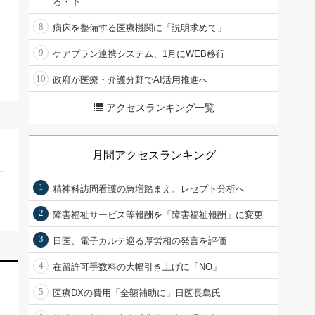
る・下
8
病床を整備する医療機関に「説明求めて」
9
ケアプラン連携システム、1月にWEB移行
10
政府が医療・介護分野でAI活用推進へ
アクセスランキング一覧
月間アクセスランキング
1
精神科訪問看護の急増踏まえ、レセプト分析へ
2
障害福祉サービス等報酬を「障害福祉報酬」に変更
3
日医、電子カルテ巡る厚労相の発言を評価
4
在留許可手数料の大幅引き上げに「NO」
5
医療DXの費用「全額補助に」日医長島氏