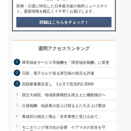
医療・介護に特化した日本最大級の無料ニュースサイ
ト。最新情報を幅広くイチ早くお届けします。
詳細はこちらをチェック！
週間アクセスランキング
1
障害福祉サービス等報酬を「障害福祉報酬」に変更
2
日医、電子カルテ巡る厚労相の発言を評価
3
高額療養費見直し 1カ月で意見約5,300件
4
国立大病院、地域医療構想を踏まえた機能検討へ
5
介護報酬、他産業の賃上げ踏まえた引き上げ要請
6
養成所の相次ぐ廃止「非常事態と受け止めて」
7
モニタリング弾力化が必要 ケアマネの安全を守