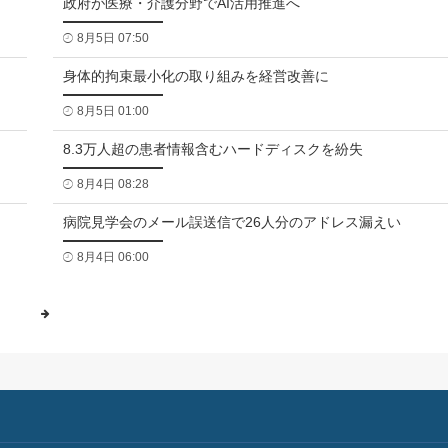
政府が医療・介護分野でAI活用推進へ
8月5日 07:50
身体的拘束最小化の取り組みを経営改善に
8月5日 01:00
8.3万人超の患者情報含むハードディスクを紛失
8月4日 08:28
病院見学会のメール誤送信で26人分のアドレス漏えい
8月4日 06:00