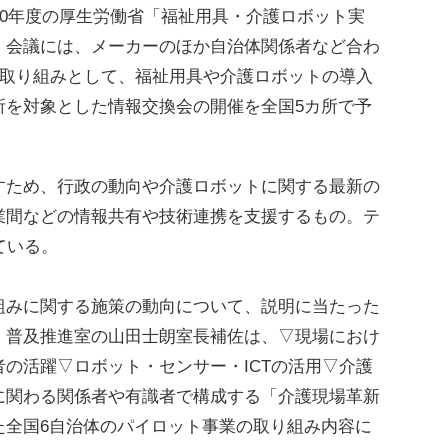
20年度の厚生労働省「福祉用具・介護ロボット実
。会議には、メーカーのほか自治体関係者など合わ
な取り組みとして、福祉用具や介護ロボットの導入
所を対象とした情報交換会の開催を全国5カ所で予
ため、行政の動向や介護ロボットに関する最新の
業間などの情報共有や技術連携を支援するもの。テ
ている。
みに関する施策の動向について、説明に当たった
・普及推進室の山田士朗室長補佐は、▽現場におけ
の活躍▽ロボット・センサー・ICTの活用▽介護
に関わる関係者や有識者で構成する「介護現場革新
た全国6自治体のパイロット事業の取り組み内容に