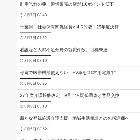
乱用恐れの薬、適切販売の店舗1.6ポイント低下
8月7日 08:48
千葉県、社会保障関係経費が4.6％増 25年度決算
8月7日 07:52
看護など人材不足分野の就職件数、目標未達
8月6日 07:10
停電で医療機器使えない EV車を“非常用電源”に
8月6日 06:25
27年度介護報酬改定 9月ごろ関係団体と意見交換
8月6日 03:10
新たな登録施設介護支援 地域生活相談との包括評価へ
8月5日 08:52