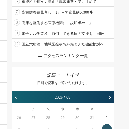
6
養成所の相次ぐ廃止「非常事態と受け止めて」
7
高額療養費見直し 1カ月で意見約5,300件
8
病床を整備する医療機関に「説明求めて」
9
電子カルテ普及「前倒しできる国の支援を」日医
10
国立大病院、地域医療構想を踏まえた機能検討へ
アクセスランキング一覧
記事アーカイブ
日別で記事をご覧いただけます。
‹
›
2026 / 08
日
月
火
水
木
金
土
26
27
28
29
30
31
1