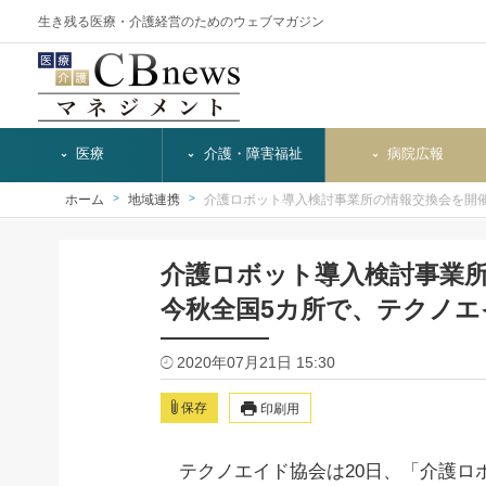
生き残る医療・介護経営のためのウェブマガジン
医療
介護・障害福祉
病院広報
ホーム
地域連携
介護ロボット導入検討事業所の情報交換会を開
介護ロボット導入検討事業
今秋全国5カ所で、テクノエ
2020年07月21日 15:30
保存
印刷用
テクノエイド協会は20日、「介護ロ