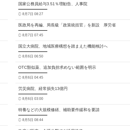
国家公務員給与3.51％増勧告、人事院
8月7日 08:27
医政局を再編、局長級「政策統括官」を新設 厚労省
8月7日 07:45
国立大病院、地域医療構想を踏まえた機能検討へ
8月6日 06:50
OTC類似薬、追加負担求めない範囲を明示
8月6日 04:45
労災病院、経常損失13億円
8月6日 03:00
特養などの大規模修繕、補助要件緩和を要請
8月5日 08:44