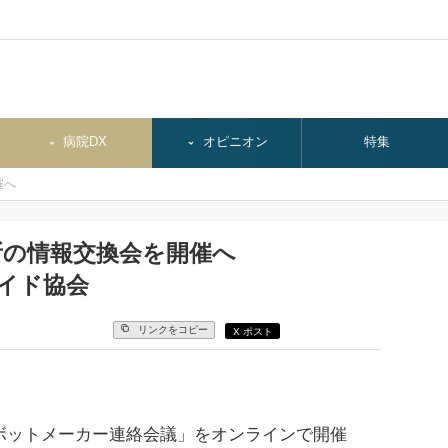
病院DX
オピニオン
特集
催へ
所の情報交換会を開催へ
イド協会
リンクをコピー
X ポスト
ボットメーカー連絡会議」をオンラインで開催