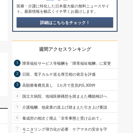
医療・介護に特化した日本最大級の無料ニュースサイ
ト。最新情報を幅広くイチ早くお届けします。
詳細はこちらをチェック！
週間アクセスランキング
1
障害福祉サービス等報酬を「障害福祉報酬」に変更
2
日医、電子カルテ巡る厚労相の発言を評価
3
高額療養費見直し 1カ月で意見約5,300件
4
国立大病院、地域医療構想を踏まえた機能検討へ
5
介護報酬、他産業の賃上げ踏まえた引き上げ要請
6
養成所の相次ぐ廃止「非常事態と受け止めて」
7
モニタリング弾力化が必要 ケアマネの安全を守