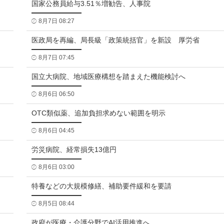
国家公務員給与3.51％増勧告、人事院
8月7日 08:27
医政局を再編、局長級「政策統括官」を新設 厚労省
8月7日 07:45
国立大病院、地域医療構想を踏まえた機能検討へ
8月6日 06:50
OTC類似薬、追加負担求めない範囲を明示
8月6日 04:45
労災病院、経常損失13億円
8月6日 03:00
特養などの大規模修繕、補助要件緩和を要請
8月5日 08:44
政府が医療・介護分野でAI活用推進へ