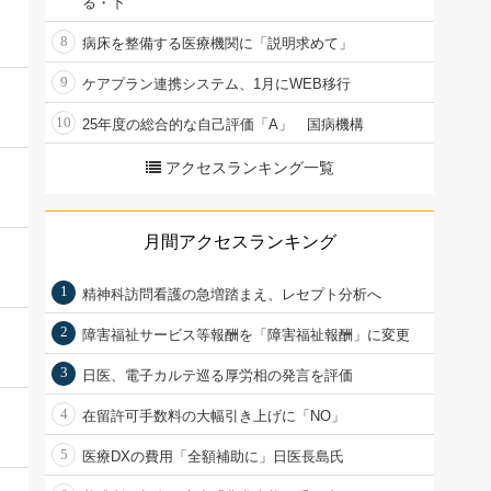
る・下
8
病床を整備する医療機関に「説明求めて」
9
ケアプラン連携システム、1月にWEB移行
10
25年度の総合的な自己評価「A」 国病機構
アクセスランキング一覧
月間アクセスランキング
1
精神科訪問看護の急増踏まえ、レセプト分析へ
2
障害福祉サービス等報酬を「障害福祉報酬」に変更
3
日医、電子カルテ巡る厚労相の発言を評価
4
在留許可手数料の大幅引き上げに「NO」
5
医療DXの費用「全額補助に」日医長島氏