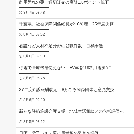
乱用恐れの薬、適切販売の店舗1.6ポイント低下
8月7日 08:48
千葉県、社会保障関係経費が4.6％増 25年度決算
8月7日 07:52
看護など人材不足分野の就職件数、目標未達
8月6日 07:10
停電で医療機器使えない EV車を“非常用電源”に
8月6日 06:25
27年度介護報酬改定 9月ごろ関係団体と意見交換
8月6日 03:10
新たな登録施設介護支援 地域生活相談との包括評価へ
8月5日 08:52
日医、電子カルテ巡る厚労相の発言を評価