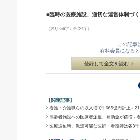
■臨時の医療施設、適切な運営体制づ
（残り356字 / 全724字）
この記事
有料会員になると
登録して全文を読む
【関連記事】
看護・介護職らの収入増で1,665億円計上 - 21
高齢者施設への医療者派遣、補助金が倍増 - 看護師
医療逼迫時、派遣可能な医師・看護師は各3千人 -