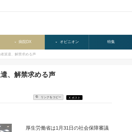
病院DX
オピニオン
特集
働者派遣、解禁求める声
派遣、解禁求める声
リンクをコピー
X ポスト
厚生労働省は1月31日の社会保障審議