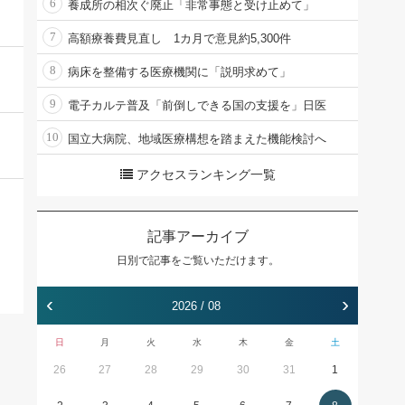
6
養成所の相次ぐ廃止「非常事態と受け止めて」
7
高額療養費見直し 1カ月で意見約5,300件
8
病床を整備する医療機関に「説明求めて」
9
電子カルテ普及「前倒しできる国の支援を」日医
10
国立大病院、地域医療構想を踏まえた機能検討へ
アクセスランキング一覧
記事アーカイブ
日別で記事をご覧いただけます。
‹
›
2026 / 08
日
月
火
水
木
金
土
26
27
28
29
30
31
1