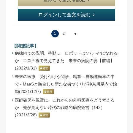
ログインして全文を読む
1
2
【関連記事】
病棟内での説明、移動… ロボットは“バディ”になれる
か - コロナ禍で見えてきた 未来の病院の姿【前編】
(2022/1/31)
経営
未来の医療 受け付けや問診、精算…自動運転車の中
で - MaaSと融合した新たな街づくりが神奈川県内で始
動(2021/12/7)
経営
医師確保を視野に、これからの外科医療をどう考える
か - 先が見えない時代の戦略的病院経営（142）
(2021/2/28)
経営