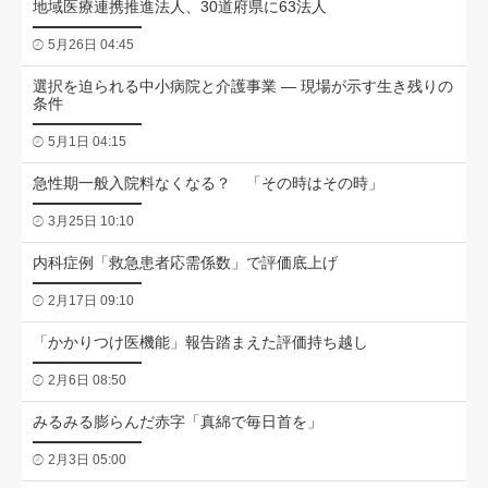
地域医療連携推進法人、30道府県に63法人
5月26日 04:45
選択を迫られる中小病院と介護事業 ― 現場が示す生き残りの
条件
5月1日 04:15
急性期一般入院料なくなる？ 「その時はその時」
3月25日 10:10
内科症例「救急患者応需係数」で評価底上げ
2月17日 09:10
「かかりつけ医機能」報告踏まえた評価持ち越し
2月6日 08:50
みるみる膨らんだ赤字「真綿で毎日首を」
2月3日 05:00