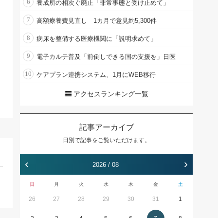
6
養成所の相次ぐ廃止「非常事態と受け止めて」
7
高額療養費見直し 1カ月で意見約5,300件
8
病床を整備する医療機関に「説明求めて」
9
電子カルテ普及「前倒しできる国の支援を」日医
10
ケアプラン連携システム、1月にWEB移行
アクセスランキング一覧
記事アーカイブ
日別で記事をご覧いただけます。
‹
›
2026 / 08
日
月
火
水
木
金
土
26
27
28
29
30
31
1