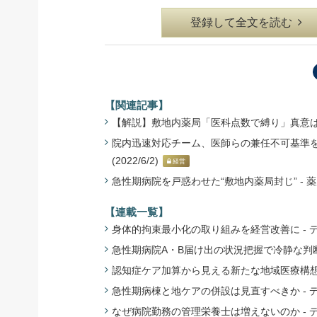
登録して全文を読む
【関連記事】
【解説】敷地内薬局「医科点数で縛り」真意は？ -
院内迅速対応チーム、医師らの兼任不可基準を明
(2022/6/2)
経営
急性期病院を戸惑わせた“敷地内薬局封じ” - 薬局
【連載一覧】
身体的拘束最小化の取り組みを経営改善に - 
急性期病院A・B届け出の状況把握で冷静な判断
認知症ケア加算から見える新たな地域医療構想の
急性期病棟と地ケアの併設は見直すべきか - 
なぜ病院勤務の管理栄養士は増えないのか - 