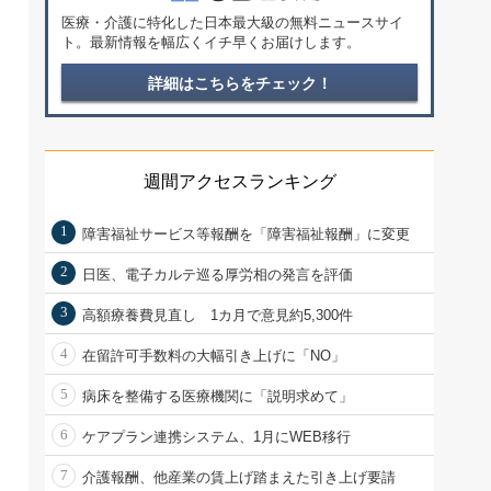
医療・介護に特化した日本最大級の無料ニュースサイ
ト。最新情報を幅広くイチ早くお届けします。
詳細はこちらをチェック！
週間アクセスランキング
1
障害福祉サービス等報酬を「障害福祉報酬」に変更
2
日医、電子カルテ巡る厚労相の発言を評価
3
高額療養費見直し 1カ月で意見約5,300件
4
在留許可手数料の大幅引き上げに「NO」
5
病床を整備する医療機関に「説明求めて」
6
ケアプラン連携システム、1月にWEB移行
7
介護報酬、他産業の賃上げ踏まえた引き上げ要請