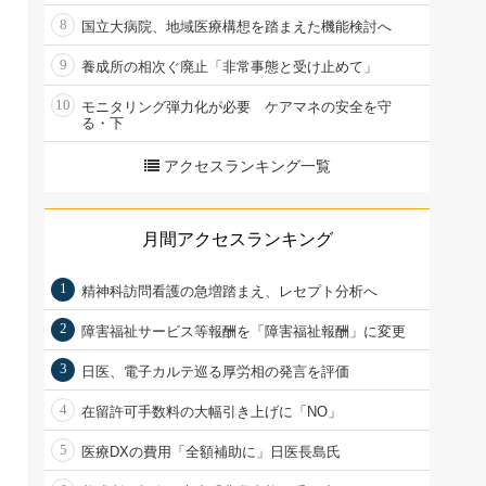
8
国立大病院、地域医療構想を踏まえた機能検討へ
9
養成所の相次ぐ廃止「非常事態と受け止めて」
10
モニタリング弾力化が必要 ケアマネの安全を守
る・下
アクセスランキング一覧
月間アクセスランキング
1
精神科訪問看護の急増踏まえ、レセプト分析へ
2
障害福祉サービス等報酬を「障害福祉報酬」に変更
3
日医、電子カルテ巡る厚労相の発言を評価
4
在留許可手数料の大幅引き上げに「NO」
5
医療DXの費用「全額補助に」日医長島氏