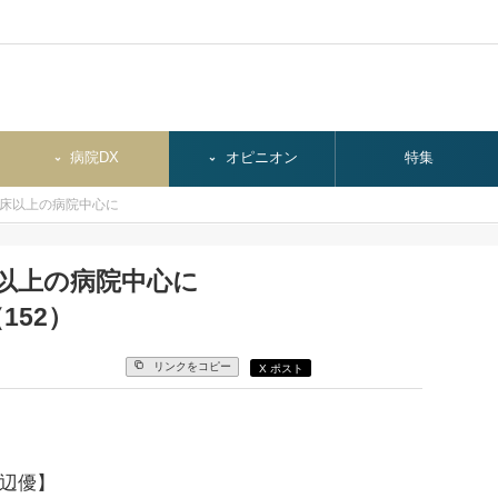
病院DX
オピニオン
特集
0床以上の病院中心に
床以上の病院中心に
152）
リンクをコピー
X ポスト
渡辺優】