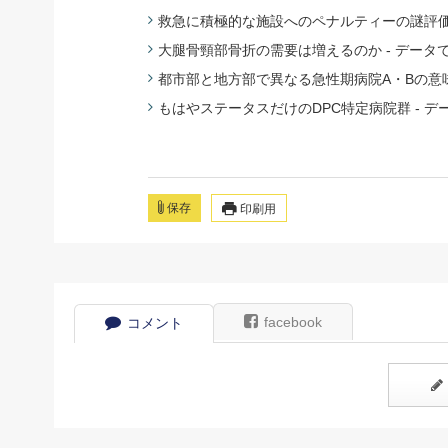
救急に積極的な施設へのペナルティーの謎評価 
大腿骨頸部骨折の需要は増えるのか - データ
都市部と地方部で異なる急性期病院A・Bの意味
もはやステータスだけのDPC特定病院群 - デ
保存
印刷用
facebook
コメント