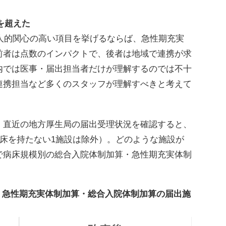
を超えた
人的関心の高い項目を挙げるならば、急性期充実
前者は点数のインパクトで、後者は地域で連携が求
内では医事・届出担当者だけが理解するのでは不十
連携担当など多くのスタッフが理解すべきと考えて
直近の地方厚生局の届出受理状況を確認すると、
病床を持たない1施設は除外）。どのような施設が
で病床規模別の総合入院体制加算・急性期充実体制
。
別 急性期充実体制加算・総合入院体制加算の届出施