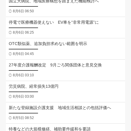
国立大病院、地域医療構想を踏まえた機能検討へ
8月6日 06:50
停電で医療機器使えない EV車を“非常用電源”に
8月6日 06:25
OTC類似薬、追加負担求めない範囲を明示
8月6日 04:45
27年度介護報酬改定 9月ごろ関係団体と意見交換
8月6日 03:10
労災病院、経常損失13億円
8月6日 03:00
新たな登録施設介護支援 地域生活相談との包括評価へ
8月5日 08:52
特養などの大規模修繕、補助要件緩和を要請