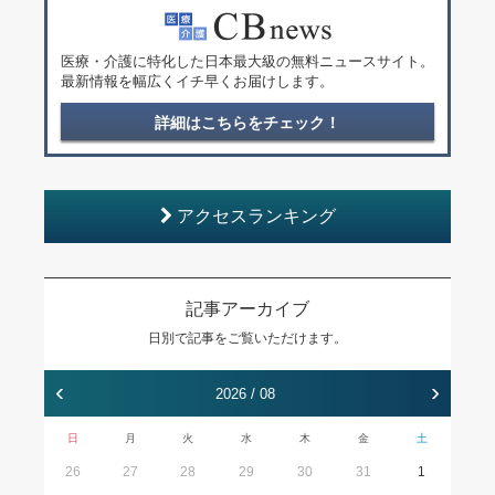
医療・介護に特化した日本最大級の無料ニュースサイト。
最新情報を幅広くイチ早くお届けします。
詳細はこちらをチェック！
アクセスランキング
記事アーカイブ
日別で記事をご覧いただけます。
‹
›
2026 / 08
日
月
火
水
木
金
土
26
27
28
29
30
31
1