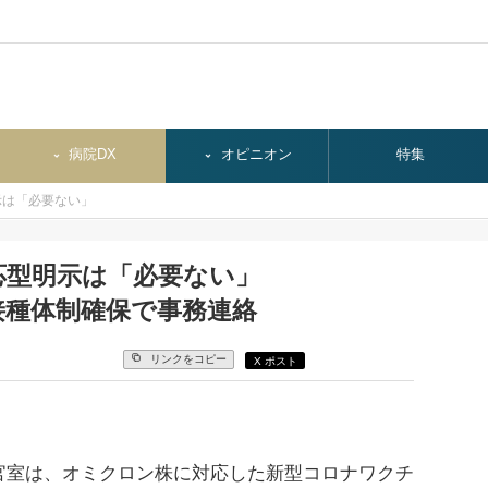
病院DX
オピニオン
特集
示は「必要ない」
応型明示は「必要ない」
接種体制確保で事務連絡
リンクをコピー
X ポスト
室は、オミクロン株に対応した新型コロナワクチ