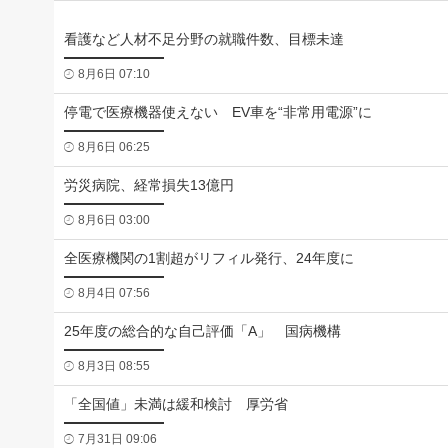
看護など人材不足分野の就職件数、目標未達
8月6日 07:10
停電で医療機器使えない EV車を“非常用電源”に
8月6日 06:25
労災病院、経常損失13億円
8月6日 03:00
全医療機関の1割超がリフィル発行、24年度に
8月4日 07:56
25年度の総合的な自己評価「A」 国病機構
8月3日 08:55
「全国値」未満は緩和検討 厚労省
7月31日 09:06