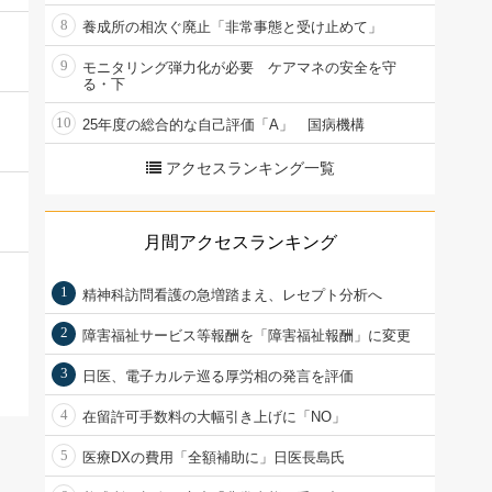
8
養成所の相次ぐ廃止「非常事態と受け止めて」
9
モニタリング弾力化が必要 ケアマネの安全を守
る・下
10
25年度の総合的な自己評価「A」 国病機構
アクセスランキング一覧
月間アクセスランキング
1
精神科訪問看護の急増踏まえ、レセプト分析へ
2
障害福祉サービス等報酬を「障害福祉報酬」に変更
3
日医、電子カルテ巡る厚労相の発言を評価
4
在留許可手数料の大幅引き上げに「NO」
5
医療DXの費用「全額補助に」日医長島氏