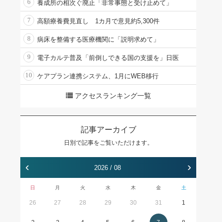
6
養成所の相次ぐ廃止「非常事態と受け止めて」
7
高額療養費見直し 1カ月で意見約5,300件
8
病床を整備する医療機関に「説明求めて」
9
電子カルテ普及「前倒しできる国の支援を」日医
10
ケアプラン連携システム、1月にWEB移行
アクセスランキング一覧
記事アーカイブ
日別で記事をご覧いただけます。
‹
›
2026 / 08
日
月
火
水
木
金
土
26
27
28
29
30
31
1