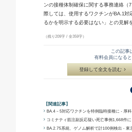
ンの接種体制確保に関する事務連絡（
際しては、使用するワクチンがBA.1対
るかを明示する必要はない」との見解
（残り209字 / 全359字）
この記事
有料会員になると
登録して全文を読む
【関連記事】
BA.4－5対応ワクチンを特例臨時接種に - 厚科
コミナティ筋注副反応疑い死亡事例1,668件に -
BA.2.75系統、ゲノム解析で計100例検出 - 東京