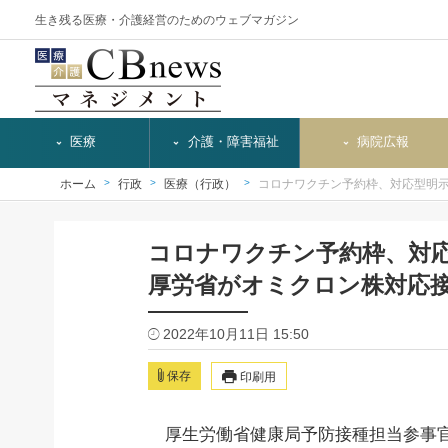
生き残る医療・介護経営のためのウェブマガジン
医療
介護・障害福祉
病院広報
ホーム
行政
医療（行政）
コロナワクチン予約枠、対応型明
コロナワクチン予約枠、対
厚労省がオミクロン株対応
2022年10月11日 15:50
保存
印刷用
厚生労働省健康局予防接種担当参事官