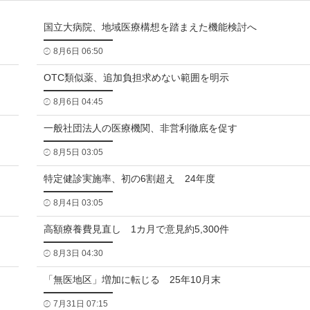
国立大病院、地域医療構想を踏まえた機能検討へ
8月6日 06:50
OTC類似薬、追加負担求めない範囲を明示
8月6日 04:45
一般社団法人の医療機関、非営利徹底を促す
8月5日 03:05
特定健診実施率、初の6割超え 24年度
8月4日 03:05
高額療養費見直し 1カ月で意見約5,300件
8月3日 04:30
「無医地区」増加に転じる 25年10月末
7月31日 07:15