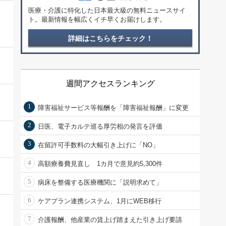
医療・介護に特化した日本最大級の無料ニュースサイ
ト。最新情報を幅広くイチ早くお届けします。
詳細はこちらをチェック！
週間アクセスランキング
1
障害福祉サービス等報酬を「障害福祉報酬」に変更
2
日医、電子カルテ巡る厚労相の発言を評価
3
在留許可手数料の大幅引き上げに「NO」
4
高額療養費見直し 1カ月で意見約5,300件
5
病床を整備する医療機関に「説明求めて」
6
ケアプラン連携システム、1月にWEB移行
7
介護報酬、他産業の賃上げ踏まえた引き上げ要請