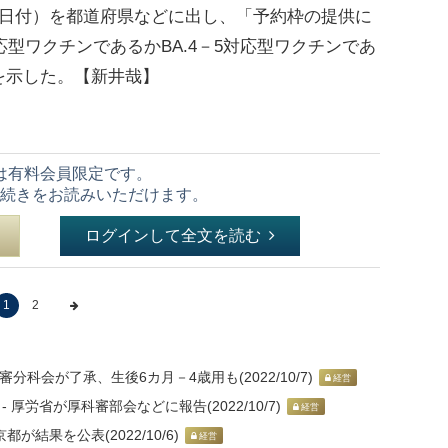
7日付）を都道府県などに出し、「予約枠の提供に
応型ワクチンであるかBA.4－5対応型ワクチンであ
を示した。【新井哉】
は有料会員限定です。
続きをお読みいただけます。
ログインして全文を読む
1
2
審分科会が了承、生後6カ月－4歳用も(2022/10/7)
経営
 厚労省が厚科審部会などに報告(2022/10/7)
経営
都が結果を公表(2022/10/6)
経営