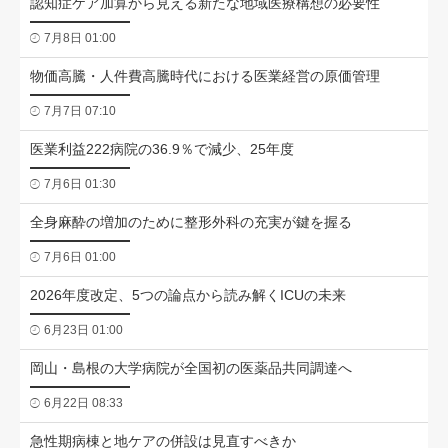
認知症ケア加算から見える新たな地域医療構想の必要性
7月8日 01:00
物価高騰・人件費高騰時代における医業経営の原価管理
7月7日 07:10
医業利益222病院の36.9％で減少、25年度
7月6日 01:30
全身麻酔の増加のために整形外科の充実が鍵を握る
7月6日 01:00
2026年度改定、5つの論点から読み解くICUの未来
6月23日 01:00
岡山・島根の大学病院が全国初の医薬品共同調達へ
6月22日 08:33
急性期病棟と地ケアの併設は見直すべきか