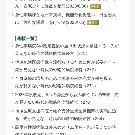
来・在宅ごとに論点を整理(2023/8/30)
経営
急性期病棟と地ケア病棟、機能分化促進へ - 日医委員
は「強引な誘導」をけん制(2023/7/5)
経営
【連載一覧】
急性期病院Aの改定直後の届け出状況を検証する - 先が
見えない時代の戦略的病院経営（273）
地域包括医療病棟を流行らせるために何が必要か？ -
先が見えない時代の戦略的病院経営（272）
全身麻酔の増加のために整形外科の充実が鍵を握る -
先が見えない時代の戦略的病院経営（271）
2026年度改定、5つの論点から読み解くICUの未来 - 先
が見えない時代の戦略的病院経営（270）
地域医療支援病院と紹介受診重点医療機関の実態に迫
る - 先が見えない時代の戦略的病院経営（269）
高度急性期病院は外来のスリム化を - 先が見えない時
代の戦略的病院経営（268）