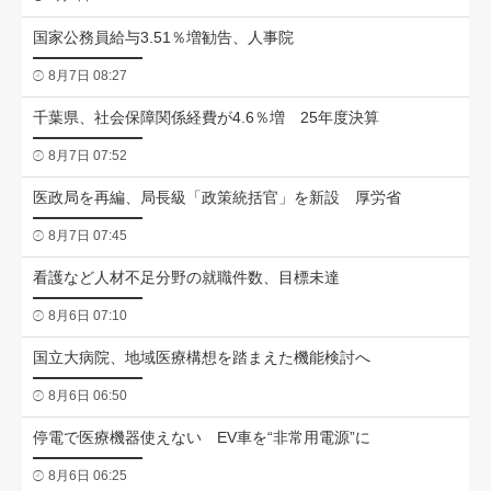
国家公務員給与3.51％増勧告、人事院
8月7日 08:27
千葉県、社会保障関係経費が4.6％増 25年度決算
8月7日 07:52
医政局を再編、局長級「政策統括官」を新設 厚労省
8月7日 07:45
看護など人材不足分野の就職件数、目標未達
8月6日 07:10
国立大病院、地域医療構想を踏まえた機能検討へ
8月6日 06:50
停電で医療機器使えない EV車を“非常用電源”に
8月6日 06:25