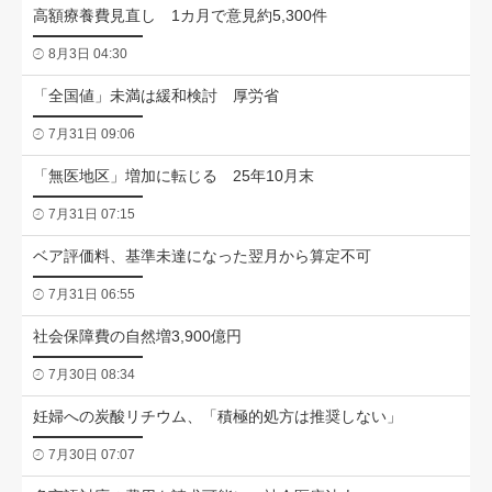
高額療養費見直し 1カ月で意見約5,300件
8月3日 04:30
「全国値」未満は緩和検討 厚労省
7月31日 09:06
「無医地区」増加に転じる 25年10月末
7月31日 07:15
ベア評価料、基準未達になった翌月から算定不可
7月31日 06:55
社会保障費の自然増3,900億円
7月30日 08:34
妊婦への炭酸リチウム、「積極的処方は推奨しない」
7月30日 07:07