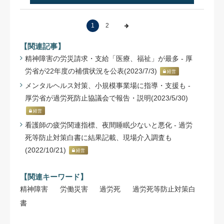
1
2
【関連記事】
精神障害の労災請求・支給「医療、福祉」が最多 - 厚
労省が22年度の補償状況を公表(2023/7/3)
経営
メンタルヘルス対策、小規模事業場に指導・支援も -
厚労省が過労死防止協議会で報告・説明(2023/5/30)
経営
看護師の疲労関連指標、夜間睡眠少ないと悪化 - 過労
死等防止対策白書に結果記載、現場介入調査も
(2022/10/21)
経営
【関連キーワード】
精神障害
労働災害
過労死
過労死等防止対策白
書