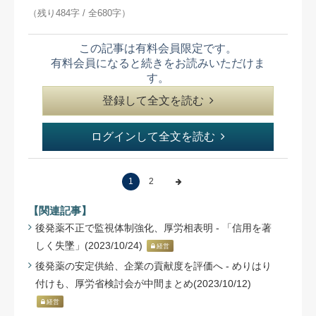
（残り484字 / 全680字）
この記事は有料会員限定です。
有料会員になると続きをお読みいただけま
す。
登録して全文を読む
ログインして全文を読む
1
2
【関連記事】
後発薬不正で監視体制強化、厚労相表明 - 「信用を著
しく失墜」(2023/10/24)
経営
後発薬の安定供給、企業の貢献度を評価へ - めりはり
付けも、厚労省検討会が中間まとめ(2023/10/12)
経営