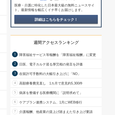
医療・介護に特化した日本最大級の無料ニュースサイ
ト。最新情報を幅広くイチ早くお届けします。
詳細はこちらをチェック！
週間アクセスランキング
1
障害福祉サービス等報酬を「障害福祉報酬」に変更
2
日医、電子カルテ巡る厚労相の発言を評価
3
在留許可手数料の大幅引き上げに「NO」
4
高額療養費見直し 1カ月で意見約5,300件
5
病床を整備する医療機関に「説明求めて」
6
ケアプラン連携システム、1月にWEB移行
7
介護報酬、他産業の賃上げ踏まえた引き上げ要請