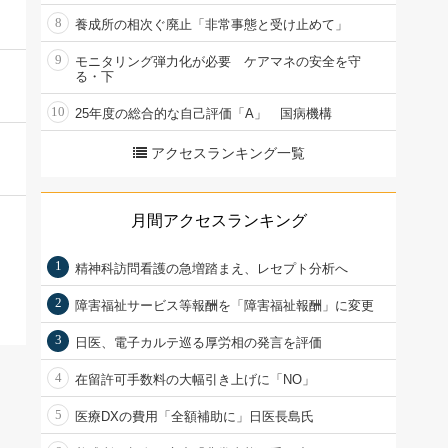
8
養成所の相次ぐ廃止「非常事態と受け止めて」
9
モニタリング弾力化が必要 ケアマネの安全を守
る・下
10
25年度の総合的な自己評価「A」 国病機構
アクセスランキング一覧
月間アクセスランキング
1
精神科訪問看護の急増踏まえ、レセプト分析へ
2
障害福祉サービス等報酬を「障害福祉報酬」に変更
3
日医、電子カルテ巡る厚労相の発言を評価
4
在留許可手数料の大幅引き上げに「NO」
5
医療DXの費用「全額補助に」日医長島氏