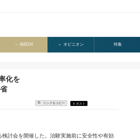
病院DX
オピニオン
特集
効率化を
省
リンクをコピー
X ポスト
る検討会を開催した。治験実施前に安全性や有効