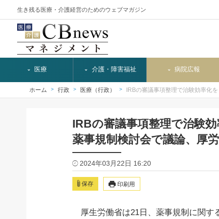
生き残る医療・介護経営のためのウェブマガジン
医療
介護・障害福祉
病院広報
ホーム
行政
医療（行政）
IRBの審議事項整理で治験効率化を
IRBの審議事項整理で治験
薬事規制検討会で議論、厚労
2024年03月22日 16:20
保存
印刷用
厚生労働省は21日、薬事規制に関す