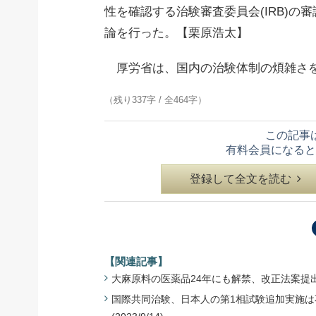
性を確認する治験審査委員会(IRB)
論を行った。【栗原浩太】
厚労省は、国内の治験体制の煩雑さを
（残り337字 / 全464字）
この記事
有料会員になると
登録して全文を読む
【関連記事】
大麻原料の医薬品24年にも解禁、改正法案提出 - 政
国際共同治験、日本人の第1相試験追加実施は