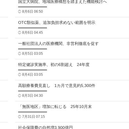
国立大病院、地域医療構想を踏まえた機能検討へ
8月6日 06:50
OTC類似薬、追加負担求めない範囲を明示
8月6日 04:45
一般社団法人の医療機関、非営利徹底を促す
8月5日 03:05
特定健診実施率、初の6割超え 24年度
8月4日 03:05
高額療養費見直し 1カ月で意見約5,300件
8月3日 04:30
「無医地区」増加に転じる 25年10月末
7月31日 07:15
社会保障費の自然増3,900億円