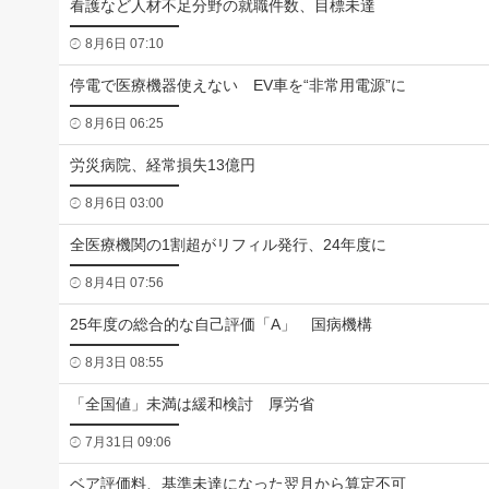
看護など人材不足分野の就職件数、目標未達
8月6日 07:10
停電で医療機器使えない EV車を“非常用電源”に
8月6日 06:25
労災病院、経常損失13億円
8月6日 03:00
全医療機関の1割超がリフィル発行、24年度に
8月4日 07:56
25年度の総合的な自己評価「A」 国病機構
8月3日 08:55
「全国値」未満は緩和検討 厚労省
7月31日 09:06
ベア評価料、基準未達になった翌月から算定不可