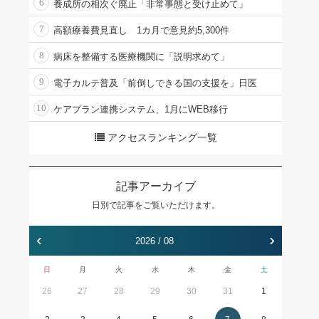
6
養成所の相次ぐ廃止「非常事態と受け止めて」
7
高額療養費見直し 1カ月で意見約5,300件
8
病床を整備する医療機関に「説明求めて」
9
電子カルテ普及「前倒しできる国の支援を」日医
10
ケアプラン連携システム、1月にWEB移行
アクセスランキング一覧
記事アーカイブ
日別で記事をご覧いただけます。
‹
›
2026 / 08
日
月
火
水
木
金
土
26
27
28
29
30
31
1