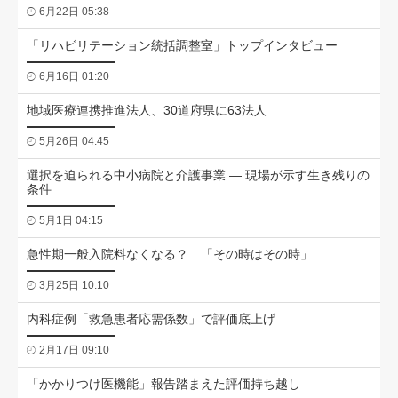
6月22日 05:38
「リハビリテーション統括調整室」トップインタビュー
6月16日 01:20
地域医療連携推進法人、30道府県に63法人
5月26日 04:45
選択を迫られる中小病院と介護事業 ― 現場が示す生き残りの
条件
5月1日 04:15
急性期一般入院料なくなる？ 「その時はその時」
3月25日 10:10
内科症例「救急患者応需係数」で評価底上げ
2月17日 09:10
「かかりつけ医機能」報告踏まえた評価持ち越し