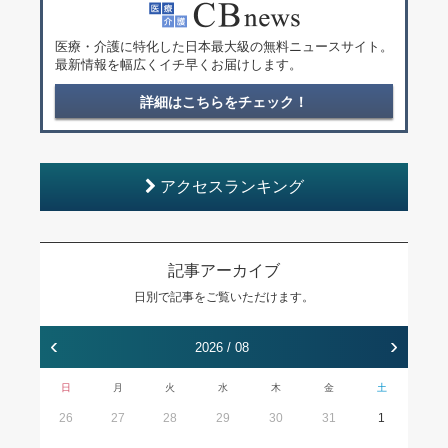
医療・介護に特化した日本最大級の無料ニュースサイト。
最新情報を幅広くイチ早くお届けします。
詳細はこちらをチェック！
アクセスランキング
記事アーカイブ
日別で記事をご覧いただけます。
‹
›
2026 / 08
日
月
火
水
木
金
土
26
27
28
29
30
31
1