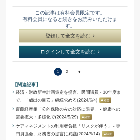
この記事は有料会員限定です。
有料会員になると続きをお読みいただけま
す。
登録して全文を読む
ログインして全文を読む
1
2
【関連記事】
経済・財政新生計画策定を提言、民間議員 - 30年度ま
で、「歳出の目安」継続求める(2024/6/4)
経営
齋藤経産相「公的保険のみの対応に限界」 - 健康への
需要拡大・多様化で(2024/5/29)
経営
ケアマネジメントの利用者負担「リスクが伴う」 - 専
門員協会、財務省の提言に異議(2024/5/14)
経営