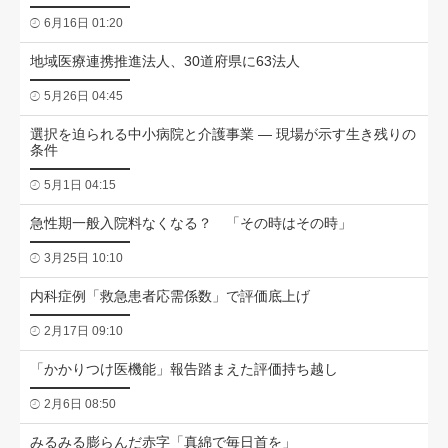
6月16日 01:20
地域医療連携推進法人、30道府県に63法人
5月26日 04:45
選択を迫られる中小病院と介護事業 ― 現場が示す生き残りの
条件
5月1日 04:15
急性期一般入院料なくなる？ 「その時はその時」
3月25日 10:10
内科症例「救急患者応需係数」で評価底上げ
2月17日 09:10
「かかりつけ医機能」報告踏まえた評価持ち越し
2月6日 08:50
みるみる膨らんだ赤字「真綿で毎日首を」