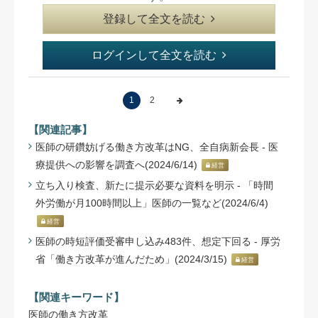
登録して全文を読む
ログインして全文を読む
1
2
【関連記事】
医師の研鑽妨げる働き方改革はNG、全自病新会長 - 医
療提供への影響を調査へ(2024/6/14)
経営
立ち入り検査、新たに提示必要な資料を明示 - 「時間
外労働が月100時間以上」医師の一覧など(2024/6/4)
経営
医師の時短評価受審申し込み483件、想定下回る - 厚労
省「働き方改革が進んだため」(2024/3/15)
経営
【関連キーワード】
医師の働き方改革