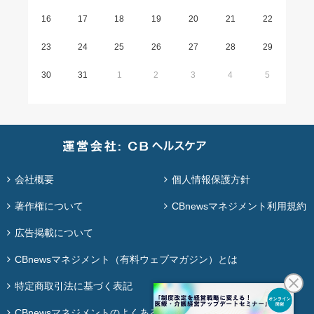
16
17
18
19
20
21
22
23
24
25
26
27
28
29
30
31
1
2
3
4
5
会社概要
個人情報保護方針
著作権について
CBnewsマネジメント利用規約
広告掲載について
CBnewsマネジメント（有料ウェブマガジン）とは
特定商取引法に基づく表記
CBnewsマネジメントのよくある質問